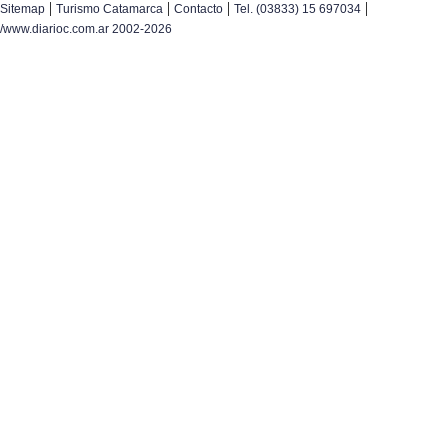
|
|
|
|
Sitemap
Turismo Catamarca
Contacto
Tel. (03833) 15 697034
/www.diarioc.com.ar 2002-2026