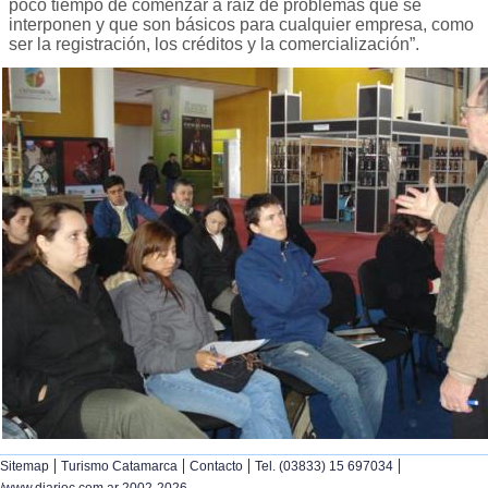
poco tiempo de comenzar a raíz de problemas que se
interponen y que son básicos para cualquier empresa, como
ser la registración, los créditos y la comercialización”.
|
|
|
|
Sitemap
Turismo Catamarca
Contacto
Tel. (03833) 15 697034