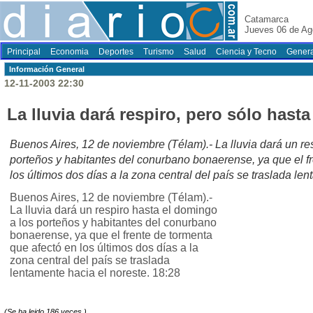
Catamarca
Jueves 06 de Ag
Principal
Economia
Deportes
Turismo
Salud
Ciencia y Tecno
Genera
Información General
12-11-2003 22:30
La lluvia dará respiro, pero sólo hast
Buenos Aires, 12 de noviembre (Télam).- La lluvia dará un re
porteños y habitantes del conurbano bonaerense, ya que el f
los últimos dos días a la zona central del país se traslada le
Buenos Aires, 12 de noviembre (Télam).-
La lluvia dará un respiro hasta el domingo
a los porteños y habitantes del conurbano
bonaerense, ya que el frente de tormenta
que afectó en los últimos dos días a la
zona central del país se traslada
lentamente hacia el noreste. 18:28
(Se ha leido 186 veces.)