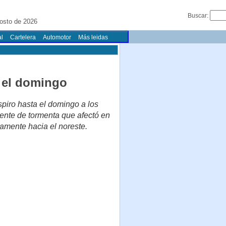
Buscar:
osto de 2026
l
Cartelera
Automotor
Más leidas
a el domingo
spiro hasta el domingo a los
rente de tormenta que afectó en
ntamente hacia el noreste.