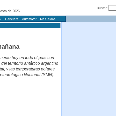
Buscar:
osto de 2026
l
Cartelera
Automotor
Más leidas
 mañana
amente hoy en todo el país con
l territorio antártico argentino
al, y las temperaturas polares
Meteorológico Nacional (SMN).