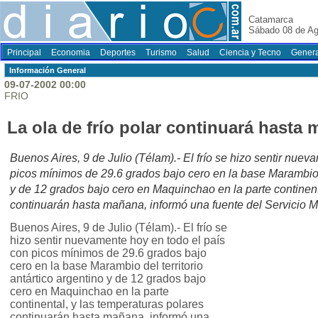
Catamarca
Sábado 08 de Ag
Principal
Economia
Deportes
Turismo
Salud
Ciencia y Tecno
Genera
Información General
09-07-2002 00:00
FRIO
La ola de frío polar continuará hasta
Buenos Aires, 9 de Julio (Télam).- El frío se hizo sentir nuev
picos mínimos de 29.6 grados bajo cero en la base Marambio de
y de 12 grados bajo cero en Maquinchao en la parte continent
continuarán hasta mañana, informó una fuente del Servicio 
Buenos Aires, 9 de Julio (Télam).- El frío se
hizo sentir nuevamente hoy en todo el país
con picos mínimos de 29.6 grados bajo
cero en la base Marambio del territorio
antártico argentino y de 12 grados bajo
cero en Maquinchao en la parte
continental, y las temperaturas polares
continuarán hasta mañana, informó una