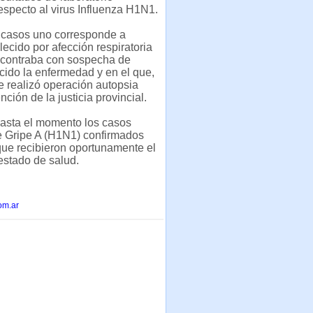
especto al virus Influenza H1N1.
s casos uno corresponde a
lecido por afección respiratoria
ncontraba con sospecha de
ido la enfermedad y en el que,
se realizó operación autopsia
nción de la justicia provincial.
hasta el momento los casos
e Gripe A (H1N1) confirmados
 que recibieron oportunamente el
estado de salud.
om.ar