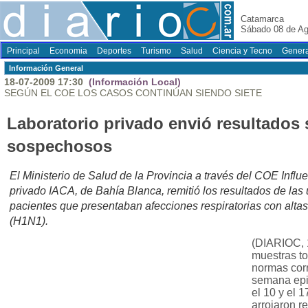
Catamarca
Sábado 08 de Ag
Principal
Economia
Deportes
Turismo
Salud
Ciencia y Tecno
Genera
Información General
18-07-2009 17:30
(Información Local)
SEGÚN EL COE LOS CASOS CONTINÚAN SIENDO SIETE
Laboratorio privado envió resultados
sospechosos
El Ministerio de Salud de la Provincia a través del COE Influ
privado IACA, de Bahía Blanca, remitió los resultados de la
pacientes que presentaban afecciones respiratorias con alt
(H1N1).
(DIARIOC, 1
muestras to
normas cor
semana epi
el 10 y el 1
arrojaron r