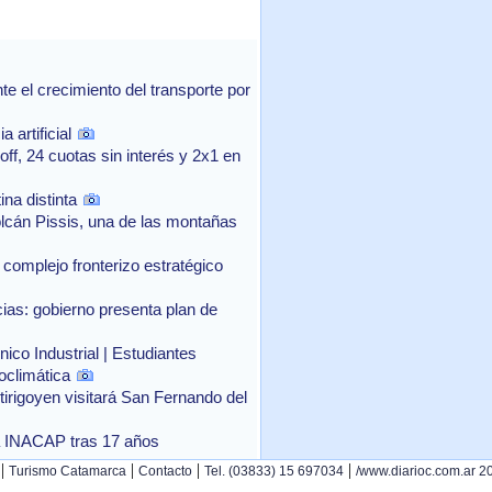
 el crecimiento del transporte por
 artificial
f, 24 cuotas sin interés y 2x1 en
na distinta
lcán Pissis, una de las montañas
complejo fronterizo estratégico
as: gobierno presenta plan de
ico Industrial | Estudiantes
oclimática
rtirigoyen visitará San Fernando del
o a INACAP tras 17 años
|
|
|
|
Turismo Catamarca
Contacto
Tel. (03833) 15 697034
/www.diarioc.com.ar 