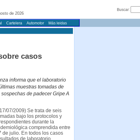
Buscar:
osto de 2026
l
Cartelera
Automotor
Más leidas
 sobre casos
enza informa que el laboratorio
s últimas muestras tomadas de
as sospechas de padecer Gripe A
7/07/2009) Se trata de seis
madas bajo los protocolos y
respondientes durante la
demiológica comprendida entre
7 de julio. En todos los casos
esultados de laboratorio