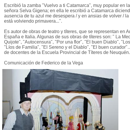
Escribió la zamba "Vuelvo a ti Catamarca", muy popular en la
señora Selva Gigena; en ella le escribió a Catamarca diciend
ausencia de tu azul me desespera / y en ansias de volver / la
está volviendo primavera...".
Es autor de obras de teatro y títeres, que se representan en 
España e Italia. Algunas de sus obras de títeres son: " La Me
Quijote", "Autocensura", "Por una flor", "El buen Diablo", "L
"Líos de Familia", "El Sereno y el Diablo", "El buen curador
de docentes de la Escuela Provincial de Títeres de Neuquén.
Comunicación de Federico de la Vega