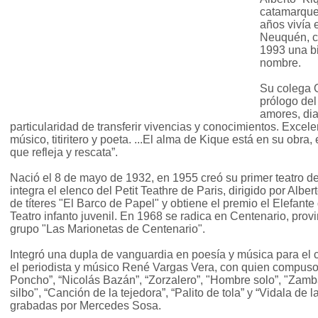
catamarque
años vivía 
Neuquén, c
1993 una bi
nombre.
Su colega O
prólogo del 
amores, diab
particularidad de transferir vivencias y conocimientos. Excelen
músico, titiritero y poeta. ...El alma de Kique está en su obra, 
que refleja y rescata”.
Nació el 8 de mayo de 1932, en 1955 creó su primer teatro de 
integra el elenco del Petit Teathre de Paris, dirigido por Alber
de títeres "El Barco de Papel" y obtiene el premio el Elefant
Teatro infanto juvenil. En 1968 se radica en Centenario, pro
grupo "Las Marionetas de Centenario".
Integró una dupla de vanguardia en poesía y música para el
el periodista y músico René Vargas Vera, con quien compuso:
Poncho”, “Nicolás Bazán”, “Zorzalero”, "Hombre solo”, "Zamb
silbo", “Canción de la tejedora”, “Palito de tola” y “Vidala de 
grabadas por Mercedes Sosa.