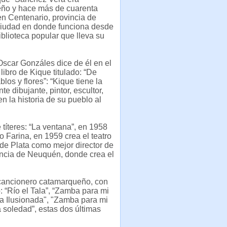
ño y hace más de cuarenta
en Centenario, provincia de
iudad en donde funciona desde
blioteca popular que lleva su
scar Gonzáles dice de él en el
libro de Kique titulado: “De
los y flores”: “Kique tiene la
te dibujante, pintor, escultor,
en la historia de su pueblo al
títeres: “La ventana”, en 1958
to Farina, en 1959 crea el teatro
e de Plata como mejor director de
vincia de Neuquén, donde crea el
 cancionero catamarqueño, con
 “Río el Tala”, “Zamba para mi
a Ilusionada", "Zamba para mi
la soledad”, estas dos últimas