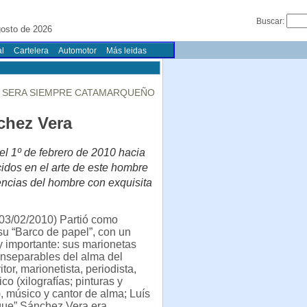
Buscar:
osto de 2026
l
Cartelera
Automotor
Más leidas
DO SERA SIEMPRE CATAMARQUEÑO
chez Vera
el 1º de febrero de 2010 hacia
idos en el arte de este hombre
encias del hombre con exquisita
03/02/2010) Partió como
su “Barco de papel”, con un
 importante: sus marionetas
 inseparables del alma del
ritor, marionetista, periodista,
tico (xilografías; pinturas y
), músico y cantor de alma; Luís
que” Sánchez Vera era