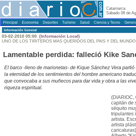
Catamarca
Sábado 08 de Ag
Principal
Economia
Deportes
Turismo
Salud
Ciencia y Tecno
Genera
Información General
03-02-2010 05:00
(Información Local)
UNO DE LOS TIRITEROS MAS QUERIDOS DEL PAIS Y DEL MUN
Lamentable perdida: falleció Kike San
El barco -lleno de marionetas- de Kique Sánchez Vera partió 
la eternidad de los sentimientos del hombre americano traduc
que convocaba a sus muñecos para dar vida y obra a las viv
riqueza espiritual.
(DIARIOC, 
capitán de 
séquito muy
tripulantes
artista. Esc
artista plás
caricaturas
Alberto “Ki