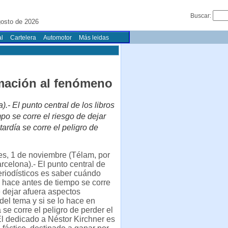
Buscar:
osto de 2026
l
Cartelera
Automotor
Más leidas
imación al fenómeno
- El punto central de los libros
po se corre el riesgo de dejar
ardía se corre el peligro de
s, 1 de noviembre (Télam, por
celona).- El punto central de
periodísticos es saber cuándo
se hace antes de tiempo se corre
e dejar afuera aspectos
del tema y si se lo hace en
 se corre el peligro de perder el
l dedicado a Néstor Kirchner es