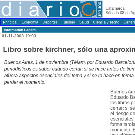
Catamarca
Sábado 08 de Ag
Principal
Economia
Deportes
Turismo
Salud
Ciencia y Tecno
Genera
Información General
01-11-2003 19:03
Libro sobre kirchner, sólo una aprox
Buenos Aires, 1 de noviembre (Télam, por Eduardo Barcelona).
periodísticos es saber cuándo cerrar: si se hace antes de tiem
afuera aspectos esenciales del tema y si se lo hace en forma t
perder el momento.
Buenos Aire
Eduardo Bar
los libros 
cerrar: si 
el riesgo d
esenciales 
forma tardía
momento. E