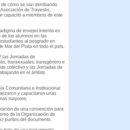
a de cómo se van derribando
Asociación de Travestis,
se capacitó a miembros de este
radigma de envejecimiento es
o de los alumnos en las
estudiantes al posgrado en
 Mar del Plata en todo el país.
 las Jornadas de
is, transexuales, transgénero e
ste colectivo y las Jornadas de
rabajando en el ámbito
a Comunitaria e Institucional
alizaron y capacitaron unas
onas mayores.
oración de una convención para
como de la Organización de
ez puntos del documento.
e trata de una herramienta