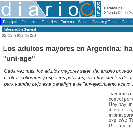
Catamarca
Sábado 08 de Ag
Principal
Economia
Deportes
Turismo
Salud
Ciencia y Tecno
Genera
Información General
23-12-2012 16:30
Los adultos mayores en Argentina: ha
"uni-age"
Cada vez más, los adultos mayores salen del ámbito privado
centros culturales y espacios públicos, mientras cientos de 
para atender bajo este paradigma de "envejecimiento activo"
"Venimos d
control por
Hoy hay un 
diferencias;
misma para 
explicó a T
Ricardo Iac