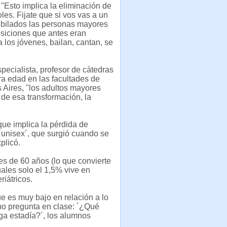
 "Esto implica la eliminación de
oles. Fijate que si vos vas a un
ubilados las personas mayores
siciones que antes eran
a los jóvenes, bailan, cantan, se
pecialista, profesor de cátedras
ra edad en las facultades de
 Aires, "los adultos mayores
 de esa transformación, la
que implica la pérdida de
´unisex´, que surgió cuando se
plicó.
s de 60 años (lo que convierte
uales solo el 1,5% vive en
iátricos.
ue es muy bajo en relación a lo
no pregunta en clase: ´¿Qué
ga estadía?´, los alumnos