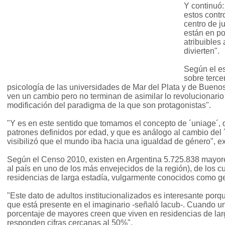
Y continuó:
estos contr
centro de j
están en po
atribuibles 
divierten".
Según el es
sobre terce
psicología de las universidades de Mar del Plata y de Buenos
ven un cambio pero no terminan de asimilar lo revolucionario
modificación del paradigma de la que son protagonistas".
"Y es en este sentido que tomamos el concepto de ´uniage´, 
patrones definidos por edad, y que es análogo al cambio del 
visibilizó que el mundo iba hacia una igualdad de género", ex
Según el Censo 2010, existen en Argentina 5.725.838 mayore
al país en uno de los más envejecidos de la región), de los c
residencias de larga estadía, vulgarmente conocidos como ger
"Este dato de adultos institucionalizados es interesante porq
que está presente en el imaginario -señaló Iacub-. Cuando u
porcentaje de mayores creen que viven en residencias de lar
responden cifras cercanas al 50%".