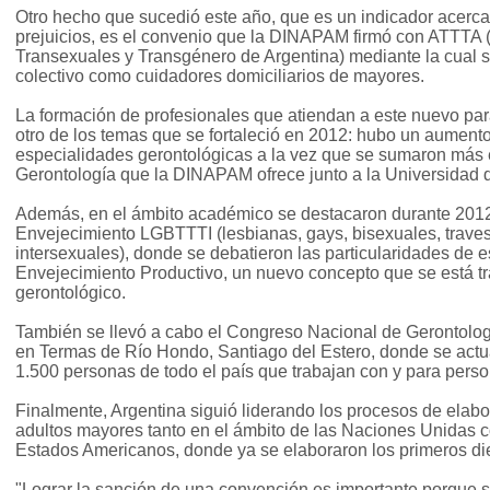
Otro hecho que sucedió este año, que es un indicador acerc
prejuicios, es el convenio que la DINAPAM firmó con ATTTA (
Transexuales y Transgénero de Argentina) mediante la cual 
colectivo como cuidadores domiciliarios de mayores.
La formación de profesionales que atiendan a este nuevo pa
otro de los temas que se fortaleció en 2012: hubo un aument
especialidades gerontológicas a la vez que se sumaron más 
Gerontología que la DINAPAM ofrece junto a la Universidad de
Además, en el ámbito académico se destacaron durante 2012
Envejecimiento LGBTTTI (lesbianas, gays, bisexuales, travest
intersexuales), donde se debatieron las particularidades de e
Envejecimiento Productivo, un nuevo concepto que se está t
gerontológico.
También se llevó a cabo el Congreso Nacional de Gerontologí
en Termas de Río Hondo, Santiago del Estero, donde se actu
1.500 personas de todo el país que trabajan con y para pers
Finalmente, Argentina siguió liderando los procesos de elab
adultos mayores tanto en el ámbito de las Naciones Unidas 
Estados Americanos, donde ya se elaboraron los primeros di
"Lograr la sanción de una convención es importante porque s