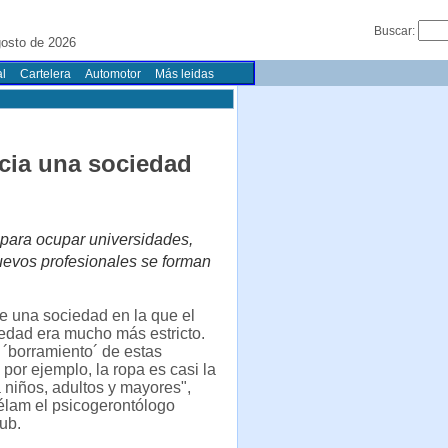
Buscar:
osto de 2026
l
Cartelera
Automotor
Más leidas
cia una sociedad
 para ocupar universidades,
nuevos profesionales se forman
.
e una sociedad en la que el
 edad era mucho más estricto.
´borramiento´ de estas
 por ejemplo, la ropa es casi la
niños, adultos y mayores",
élam el psicogerontólogo
ub.