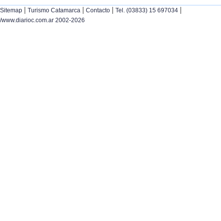
|
|
|
|
Sitemap
Turismo Catamarca
Contacto
Tel. (03833) 15 697034
/www.diarioc.com.ar 2002-2026