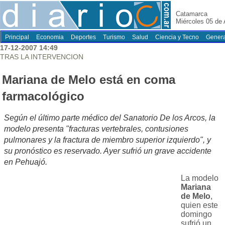
Catamarca
Miércoles 05 de
Principal
Economia
Deportes
Turismo
Salud
Ciencia y Tecno
Genera
17-12-2007 14:49
TRAS LA INTERVENCION
Mariana de Melo está en coma
farmacológico
Según el último parte médico del Sanatorio De los Arcos, la
modelo presenta "fracturas vertebrales, contusiones
pulmonares y la fractura de miembro superior izquierdo", y
su pronóstico es reservado. Ayer sufrió un grave accidente
en Pehuajó.
La modelo
Mariana
de Melo
,
quien este
domingo
sufrió un