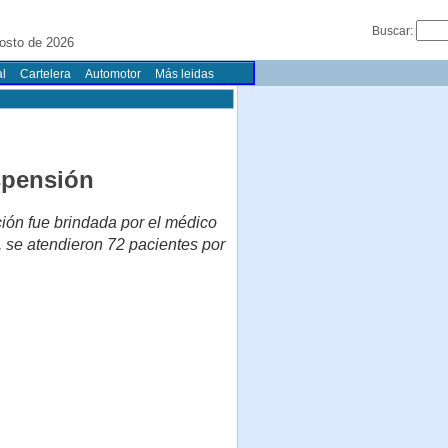
Buscar:
osto de 2026
l
Cartelera
Automotor
Más leidas
spensión
ción fue brindada por el médico
 se atendieron 72 pacientes por