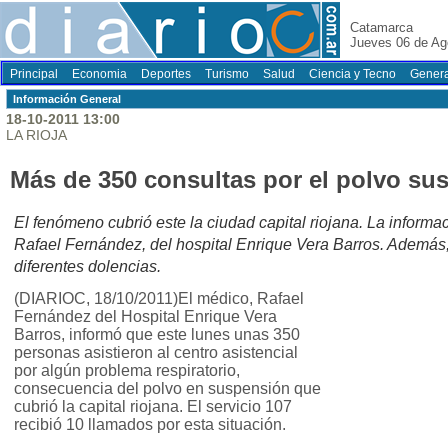
Catamarca
Jueves 06 de Ag
Principal
Economia
Deportes
Turismo
Salud
Ciencia y Tecno
Genera
Información General
18-10-2011 13:00
LA RIOJA
Más de 350 consultas por el polvo su
El fenómeno cubrió este la ciudad capital riojana. La informa
Rafael Fernández, del hospital Enrique Vera Barros. Además,
diferentes dolencias.
(DIARIOC, 18/10/2011)El médico, Rafael
Fernández del Hospital Enrique Vera
Barros, informó que este lunes unas 350
personas asistieron al centro asistencial
por algún problema respiratorio,
consecuencia del polvo en suspensión que
cubrió la capital riojana. El servicio 107
recibió 10 llamados por esta situación.