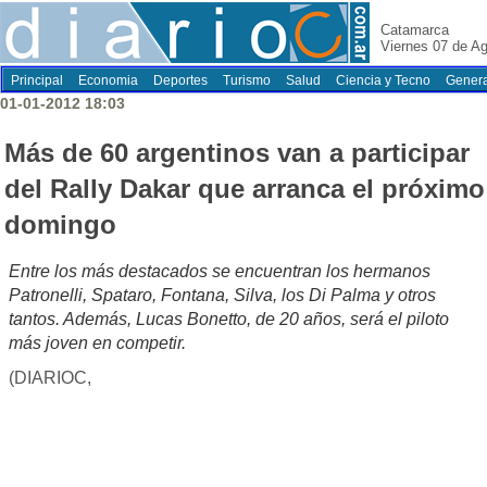
Catamarca
Viernes 07 de A
Principal
Economia
Deportes
Turismo
Salud
Ciencia y Tecno
Genera
01-01-2012 18:03
Más de 60 argentinos van a participar
del Rally Dakar que arranca el próximo
domingo
Entre los más destacados se encuentran los hermanos
Patronelli, Spataro, Fontana, Silva, los Di Palma y otros
tantos. Además, Lucas Bonetto, de 20 años, será el piloto
más joven en competir.
(DIARIOC,