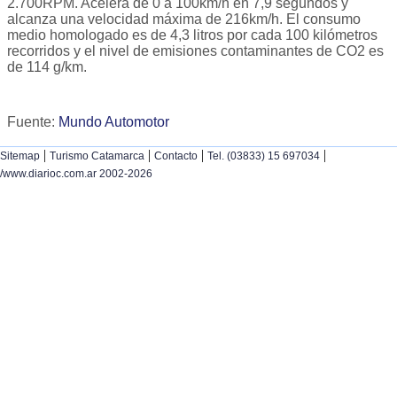
2.700RPM. Acelera de 0 a 100km/h en 7,9 segundos y
alcanza una velocidad máxima de 216km/h. El consumo
medio homologado es de 4,3 litros por cada 100 kilómetros
recorridos y el nivel de emisiones contaminantes de CO2 es
de 114 g/km.
Fuente:
Mundo Automotor
|
|
|
|
Sitemap
Turismo Catamarca
Contacto
Tel. (03833) 15 697034
/www.diarioc.com.ar 2002-2026