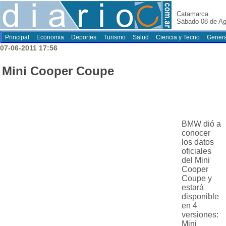
Catamarca
Sábado 08 de Ag
Principal
Economia
Deportes
Turismo
Salud
Ciencia y Tecno
Genera
07-06-2011 17:56
Mini Cooper Coupe
BMW dió a
conocer
los datos
oficiales
del Mini
Cooper
Coupe y
estará
disponible
en 4
versiones:
Mini