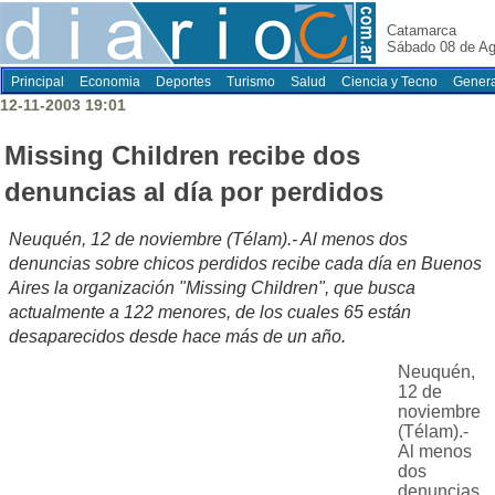
Catamarca
Sábado 08 de Ag
Principal
Economia
Deportes
Turismo
Salud
Ciencia y Tecno
Genera
12-11-2003 19:01
Missing Children recibe dos
denuncias al día por perdidos
Neuquén, 12 de noviembre (Télam).- Al menos dos
denuncias sobre chicos perdidos recibe cada día en Buenos
Aires la organización "Missing Children", que busca
actualmente a 122 menores, de los cuales 65 están
desaparecidos desde hace más de un año.
Neuquén,
12 de
noviembre
(Télam).-
Al menos
dos
denuncias