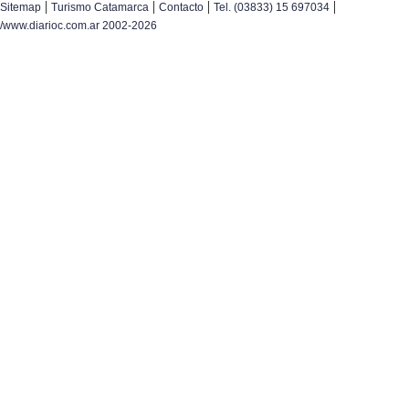
|
|
|
|
Sitemap
Turismo Catamarca
Contacto
Tel. (03833) 15 697034
/www.diarioc.com.ar 2002-2026