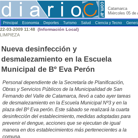
Catamarca
Miércoles 05 de
Principal
Economia
Deportes
Turismo
Salud
Ciencia y Tecno
Genera
22-03-2009 11:48
(Información Local)
LIMPIEZA
Nueva desinfección y
desmalezamiento en la Escuela
Municipal de Bº Eva Perón
Personal dependiente de la Secretaría de Planificación,
Obras y Servicios Públicos de la Municipalidad de San
Fernando del Valle de Catamarca, llevó a cabo ayer tareas
de desmalezamiento en la Escuela Municipal Nº3 y en la
plaza del Bº Eva perón. Este sábado se realizará la cuarta
desinfección del establecimiento, medidas adoptadas para
prevenir el dengue, acciones que se ejecutan de igual
manera en dos establecimientos más pertenecientes a la
comuna.