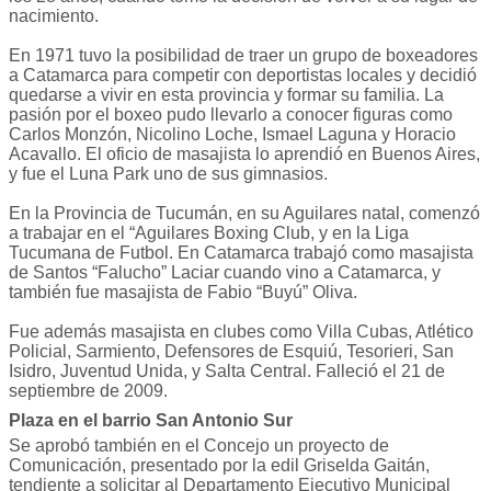
nacimiento.
En 1971 tuvo la posibilidad de traer un grupo de boxeadores
a Catamarca para competir con deportistas locales y decidió
quedarse a vivir en esta provincia y formar su familia. La
pasión por el boxeo pudo llevarlo a conocer figuras como
Carlos Monzón, Nicolino Loche, Ismael Laguna y Horacio
Acavallo. El oficio de masajista lo aprendió en Buenos Aires,
y fue el Luna Park uno de sus gimnasios.
En la Provincia de Tucumán, en su Aguilares natal, comenzó
a trabajar en el “Aguilares Boxing Club, y en la Liga
Tucumana de Futbol. En Catamarca trabajó como masajista
de Santos “Falucho” Laciar cuando vino a Catamarca, y
también fue masajista de Fabio “Buyú” Oliva.
Fue además masajista en clubes como Villa Cubas, Atlético
Policial, Sarmiento, Defensores de Esquiú, Tesorieri, San
Isidro, Juventud Unida, y Salta Central. Falleció el 21 de
septiembre de 2009.
Plaza en el barrio San Antonio Sur
Se aprobó también en el Concejo un proyecto de
Comunicación, presentado por la edil Griselda Gaitán,
tendiente a solicitar al Departamento Ejecutivo Municipal