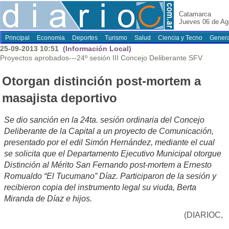
Catamarca
Jueves 06 de Ag
Principal
Economia
Deportes
Turismo
Salud
Ciencia y Tecno
Genera
25-09-2013 10:51
(Información Local)
Proyectos aprobados---24º sesión III Concejo Deliberante SFV
Otorgan distinción post-mortem a
masajista deportivo
Se dio sanción en la 24ta. sesión ordinaria del Concejo
Deliberante de la Capital a un proyecto de Comunicación,
presentado por el edil Simón Hernández, mediante el cual
se solicita que el Departamento Ejecutivo Municipal otorgue
Distinción al Mérito San Fernando post-mortem a Ernesto
Romualdo “El Tucumano” Díaz. Participaron de la sesión y
recibieron copia del instrumento legal su viuda, Berta
Miranda de Díaz e hijos.
(DIARIOC,