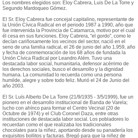
Los nombres elegidos son: Eloy Cabrera, Luis De La Torre y
Segundo Mardoqueo Gómez.
El Sr. Eloy Cabrera fue concejal capitalino, representante de
la Unión Cívica Radical en el periodo 1987 a 1990, año que
fue intervenida la Provincia de Catamarca, motivo por el cual
él cesa en sus funciones. Eloy Cabrera, “el gordo”, como le
decían cariñosamente los vecinos del sector, nació en el
seno de una familia radical, el 26 de junio del año 1.959, año
y fecha de conmemoración de los 68 años de fundada la
Unión Cívica Radical por Leandro Além. Tuvo una
destacada labor social, humanitaria, defensor acérrimo de
los derechos sociales, busco el desarrollo y la dignidad
humana. La comunidad lo recuerda como una persona
humilde, alegre y sobre todo feliz. Murió el 24 de Junio del
año 2003.
El Sr. Luís Alberto De La Torre (21/9/1935 - 3/5/1999), fue un
pionero en el desarrollo institucional de Banda de Varela;
lucho con ahínco para formar el Centro Vecinal (20 de
Octubre de 1974) y el Club Coronel Daza, entre otras
instituciones de destacada labor social. Los pobladores lo
recuerdan como el que realizaba los tradicionales
chocolates para la niñez, aportando desde su panadería los
exquisitos bollitos y facturas. Bregó para que la niñez de