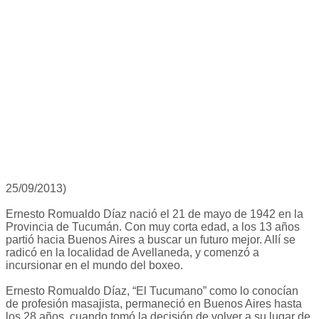
25/09/2013)
Ernesto Romualdo Díaz nació el 21 de mayo de 1942 en la
Provincia de Tucumán. Con muy corta edad, a los 13 años
partió hacia Buenos Aires a buscar un futuro mejor. Allí se
radicó en la localidad de Avellaneda, y comenzó a
incursionar en el mundo del boxeo.
Ernesto Romualdo Díaz, “El Tucumano” como lo conocían
de profesión masajista, permaneció en Buenos Aires hasta
los 28 años, cuando tomó la decisión de volver a su lugar de