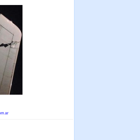
om.ar