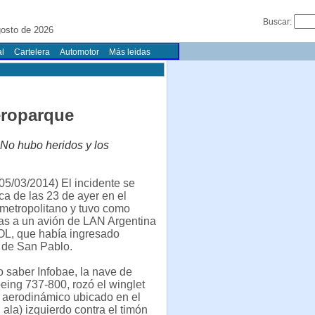
Buscar:
gosto de 2026
l
Cartelera
Automotor
Más leidas
eroparque
No hubo heridos y los
5/03/2014) El incidente se
ca de las 23 de ayer en el
metropolitano y tuvo como
as a un avión de LAN Argentina
OL, que había ingresado
 de San Pablo.
 saber Infobae, la nave de
ing 737-800, rozó el winglet
o aerodinámico ubicado en el
 ala) izquierdo contra el timón