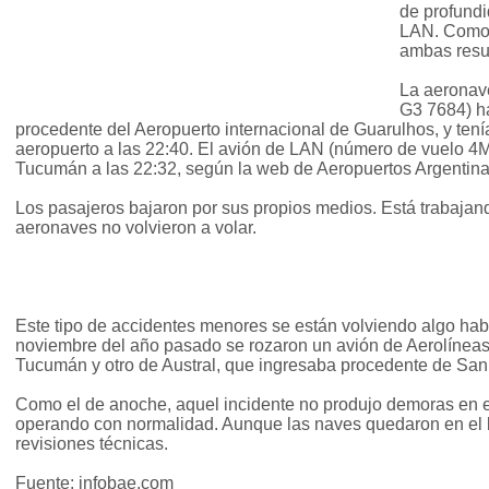
de profund
LAN. Como 
ambas resu
La aeronav
G3 7684) ha
procedente del Aeropuerto internacional de Guarulhos, y tení
aeropuerto a las 22:40. El avión de LAN (número de vuelo 4
Tucumán a las 22:32, según la web de Aeropuertos Argentin
Los pasajeros bajaron por sus propios medios. Está trabajand
aeronaves no volvieron a volar.
Este tipo de accidentes menores se están volviendo algo habi
noviembre del año pasado se rozaron un avión de Aerolíneas
Tucumán y otro de Austral, que ingresaba procedente de San
Como el de anoche, aquel incidente no produjo demoras en e
operando con normalidad. Aunque las naves quedaron en el l
revisiones técnicas.
Fuente: infobae.com