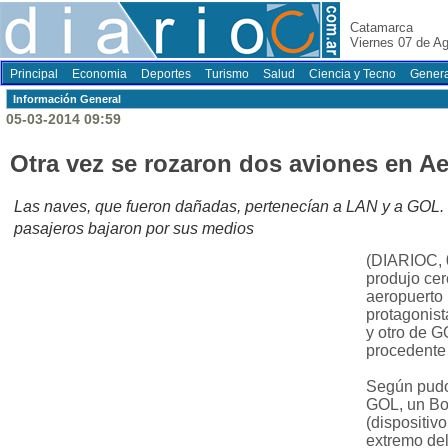
Catamarca
Viernes 07 de A
Principal
Economia
Deportes
Turismo
Salud
Ciencia y Tecno
Genera
Información General
05-03-2014 09:59
Otra vez se rozaron dos aviones en A
Las naves, que fueron dañadas, pertenecían a LAN y a GOL. 
pasajeros bajaron por sus medios
(DIARIOC, 0
produjo cer
aeropuerto 
protagonist
y otro de G
procedente
Según pudo
GOL, un Boe
(dispositiv
extremo del