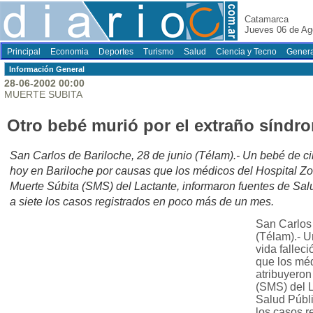
Catamarca
Jueves 06 de Ag
Principal
Economia
Deportes
Turismo
Salud
Ciencia y Tecno
Genera
Información General
28-06-2002 00:00
MUERTE SUBITA
Otro bebé murió por el extraño síndr
San Carlos de Bariloche, 28 de junio (Télam).- Un bebé de ci
hoy en Bariloche por causas que los médicos del Hospital Zo
Muerte Súbita (SMS) del Lactante, informaron fuentes de Salu
a siete los casos registrados en poco más de un mes.
San Carlos 
(Télam).- U
vida fallec
que los méd
atribuyeron
(SMS) del L
Salud Públi
los casos r