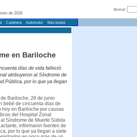
Buscar:
osto de 2026
l
Cartelera
Automotor
Más leidas
ome en Bariloche
ncuenta días de vida falleció
nal atribuyeron al Síndrome de
d Pública, por lo que ya llegan
de Bariloche, 28 de junio
n bebé de cincuenta días de
ió hoy en Bariloche por causas
icos del Hospital Zonal
 al Síndrome de Muerte Súbita
actante, informaron fuentes de
ca, por lo que ya llegan a siete
egistrados en poco más de un