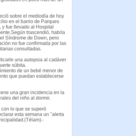
leció sobre el mediodía de hoy
ilio en el barrio de Parques
 y fue llevado al Hospital
ente.Según trascendió, habría
 el Síndrome de Down, pero
ación no fue confirmada por las
itarias consultadas.
ticarle una autopsia al cadáver
uerte súbita.
ecimiento de un bebé menor de
ento que puedan establecerse
iene una gran incidencia en la
ales del niño al dormir.
, con lo que se superó
eclarar esta semana un "alerta
nicipalidad.(Télam).-