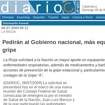
Catamarca
Domingo 09 de A
Principal
Economia
Deportes
Turismo
Salud
Ciencia y Tecno
Genera
Información General
06-07-2009 09:11
LA RIOJA
Pedirán al Gobierno nacional, más eq
gripe
La Rioja solicitará a la Nación un mayor aporte en equipamie
enfermedades respiratorias, además de medicamentos y barbij
acciones de prevención de la gripe estacional y, particularme
contagio de la Gripe “A”.
(DIARIOC, 06/07/2009) La solicitud se
presentará hoy en el marco de una nueva
reunión del Consejo Federal de Salud,
convocada de emergencia por el ministro
de Salud de la Nación, Juan Luis Manzur y
de la que participarán las autoridades