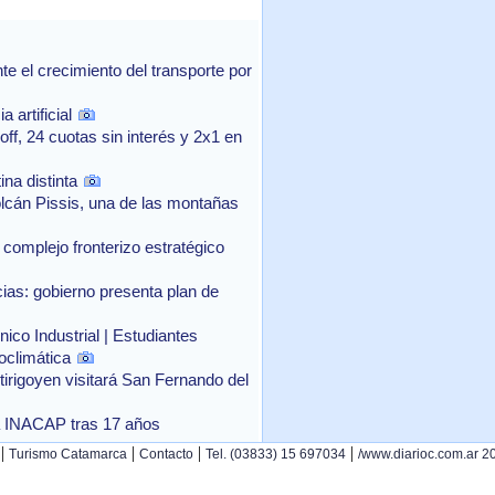
 el crecimiento del transporte por
 artificial
f, 24 cuotas sin interés y 2x1 en
na distinta
lcán Pissis, una de las montañas
complejo fronterizo estratégico
as: gobierno presenta plan de
ico Industrial | Estudiantes
oclimática
rtirigoyen visitará San Fernando del
o a INACAP tras 17 años
|
|
|
|
Turismo Catamarca
Contacto
Tel. (03833) 15 697034
/www.diarioc.com.ar 