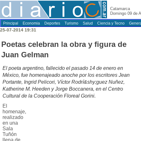
Catamarca
Domingo 09 de A
Principal
Economia
Deportes
Turismo
Salud
Ciencia y Tecno
Genera
25-07-2014 19:31
Poetas celebran la obra y figura de
Juan Gelman
El poeta argentino, fallecido el pasado 14 de enero en
México, fue homenajeado anoche por los escritores Jean
Portante, Ingrid Pelicori, Víctor Rodrí&shy;guez Nuñez,
Katherine M. Heeden y Jorge Boccanera, en el Centro
Cultural de la Cooperación Floreal Gorini.
El
homenaje,
realizado
en una
Sala
Tuñón
llena de