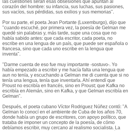
las cuestiones serán esas obsesiones que apuntan al
corazón del hombre: su infancia, sus luchas, sus pasiones,
sus vacíos, sus pérdidas, sus exilios y sus memorias".
Por su parte, el poeta Jean Portante (Luxemburgo), dijo que
"cuando escuché, por primera vez, la poesía de Gelman me
quedé sin palabras y, más tarde, supe una cosa que no
había sabido antes: que cada escritor, cada poeta, no
escribe en una lengua de un país, que puede ser española o
francesa, sino que cada uno escribe en la lengua que
inventa".
"Darme cuenta de eso fue muy importante -sostuvo-. Yo
había empezado a escribir y me hacía falta una lengua que
aun no tenía, y escuchando a Gelman me di cuenta que si no
tenía una lengua, tenía que inventarla. Ahí entendí que
Proust no escribía en francés, sino en Proust; que Kafka no
escribía en Alemán, sino en Kafka, y que Gelman escribía en
Gelman".
Después, el poeta cubano Víctor Rodriguez Núñez contó: "A
Gelman lo conocí en el ambiente de Cuba de los años 70,
donde había un grupo de escritores, con apoyo político, que
trataba de imponer un concepto de la poesía, de cómo
debíamos escribir, muy cercano al realismo socialista. La