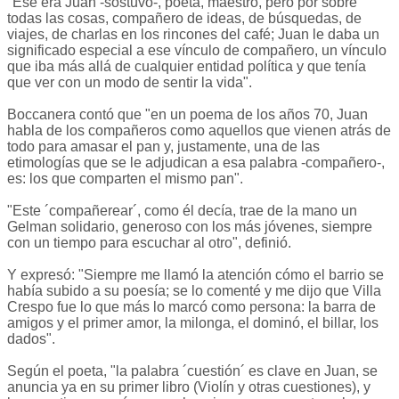
"Ese era Juan -sostuvo-, poeta, maestro, pero por sobre
todas las cosas, compañero de ideas, de búsquedas, de
viajes, de charlas en los rincones del café; Juan le daba un
significado especial a ese vínculo de compañero, un vínculo
que iba más allá de cualquier entidad política y que tenía
que ver con un modo de sentir la vida".
Boccanera contó que "en un poema de los años 70, Juan
habla de los compañeros como aquellos que vienen atrás de
todo para amasar el pan y, justamente, una de las
etimologías que se le adjudican a esa palabra -compañero-,
es: los que comparten el mismo pan".
"Este ´compañerear´, como él decía, trae de la mano un
Gelman solidario, generoso con los más jóvenes, siempre
con un tiempo para escuchar al otro", definió.
Y expresó: "Siempre me llamó la atención cómo el barrio se
había subido a su poesía; se lo comenté y me dijo que Villa
Crespo fue lo que más lo marcó como persona: la barra de
amigos y el primer amor, la milonga, el dominó, el billar, los
dados".
Según el poeta, "la palabra ´cuestión´ es clave en Juan, se
anuncia ya en su primer libro (Violín y otras cuestiones), y