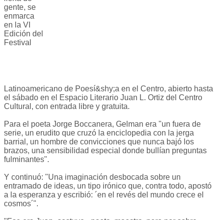
gente, se
enmarca
en la VI
Edición del
Festival
Latinoamericano de Poesí&shy;a en el Centro, abierto hasta
el sábado en el Espacio Literario Juan L. Ortiz del Centro
Cultural, con entrada libre y gratuita.
Para el poeta Jorge Boccanera, Gelman era "un fuera de
serie, un erudito que cruzó la enciclopedia con la jerga
barrial, un hombre de convicciones que nunca bajó los
brazos, una sensibilidad especial donde bullían preguntas
fulminantes".
Y continuó: "Una imaginación desbocada sobre un
entramado de ideas, un tipo irónico que, contra todo, apostó
a la esperanza y escribió: ´en el revés del mundo crece el
cosmos´".