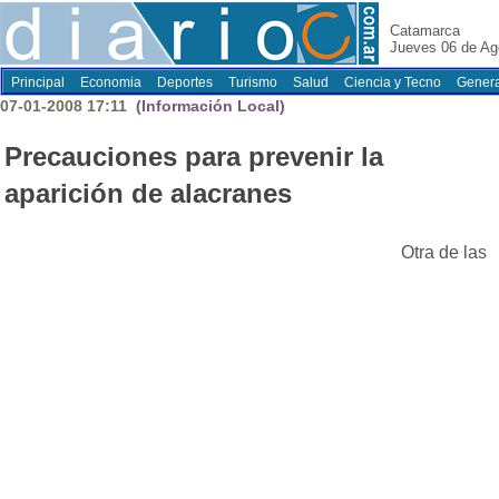
Catamarca
Jueves 06 de Ag
Principal
Economia
Deportes
Turismo
Salud
Ciencia y Tecno
Genera
07-01-2008 17:11
(Información Local)
Precauciones para prevenir la
aparición de alacranes
Otra de las