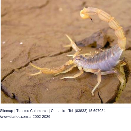
|
|
|
|
Sitemap
Turismo Catamarca
Contacto
Tel. (03833) 15 697034
/www.diarioc.com.ar 2002-2026