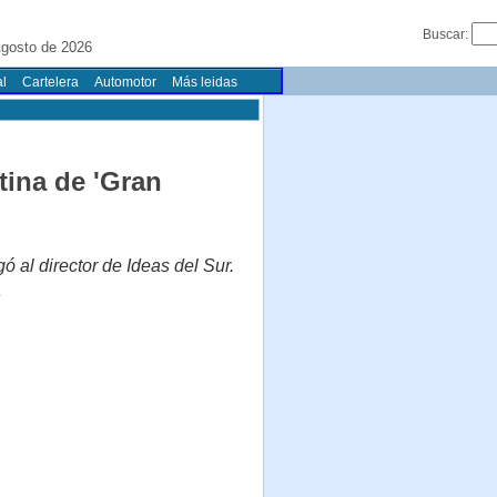
Buscar:
gosto de 2026
l
Cartelera
Automotor
Más leidas
tina de 'Gran
ó al director de Ideas del Sur.
a