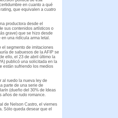
ncertidumbre en cuanto a qué
ating, que equivalen a cuatro
una productora desde el
e sus contenidos artísticos o
 más grave) que se hizo desde
en una ridícula arma letal.
e el segmento de imitaciones
auría de sabuesos de la AFIP se
e ello, el 23 de abril último la
) publicó una solicitada en la
ue están sufriendo los medios
r al ruedo la nueva ley de
ma parte de una serie de
larín (dueño del 30% de Ideas
as años de rudo romance.
ial de Nelson Castro, el viernes
da. Sólo queda desear que el