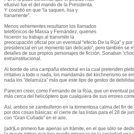
efusivo fue el del marido de la Presidenta.
Y cosistió en que “la saquen, lisa y
llanamente”.
Menos vehementes resultaron los llamados
telefónicos de Massa y Fernández, quienes
hicieron su trabajo al transmitir la
preocupación oficial por un eventual “efecto De la Rúa” y por
presidencial en un momento tan delicado”, pero también se m
detalles de sus propios personajes de ficción. Sonaban “choc
extrainstitucional.
Al borde de una campaña electoral en la cual pretenden plebi
irritativo a todo o nada, los mandamás del kirchnerismo se 
nada los “delarruiza” más que este tipo de gestos de debilida
Parecen creer, como Fernando de la Rúa, que un eventual pap
más cerca del helicóptero que cualquiera de sus errores co
Así, ambos se zambulleron en la tormentosa calma del fin 
por dos cosas básicas: el cierre de las listas para el 28 de 
con “Gran Cuñado” en el aire.
{adr}Lo primero fue apenas un trámite, en el que sólo se ded
la mayor intriga que hoy puede provocar en la sociedad una d