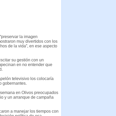
 “preservar la imagen
ostraron muy divertidos con los
hos de la vida”, en ese aspecto
scitar su gestión con un
empecinan en no entender que
d.
elón televisivo los colocaría
mo gobernantes.
de semana en Olivos preocupados
junio y un arranque de campaña
icaron a manejar los tiempos con
ecisión política de esa