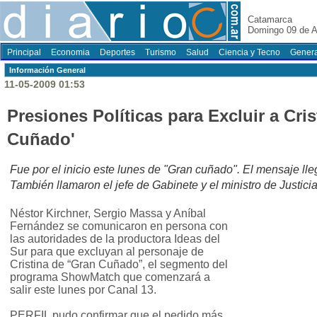
Catamarca
Domingo 09 de A
Principal
Economia
Deportes
Turismo
Salud
Ciencia y Tecno
Genera
Información General
11-05-2009 01:53
Presiones Políticas para Excluir a Cris
Cuñado'
Fue por el inicio este lunes de "Gran cuñado". El mensaje lleg
También llamaron el jefe de Gabinete y el ministro de Justici
Néstor Kirchner, Sergio Massa y Aníbal
Fernández se comunicaron en persona con
las autoridades de la productora Ideas del
Sur para que excluyan al personaje de
Cristina de “Gran Cuñado”, el segmento del
programa ShowMatch que comenzará a
salir este lunes por Canal 13.
PERFIL pudo confirmar que el pedido más