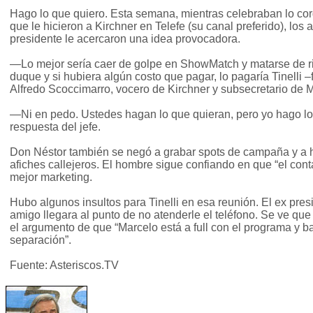
Hago lo que quiero. Esta semana, mientras celebraban lo cord
que le hicieron a Kirchner en Telefe (su canal preferido), lo
presidente le acercaron una idea provocadora.
—Lo mejor sería caer de golpe en ShowMatch y matarse de r
duque y si hubiera algún costo que pagar, lo pagaría Tinelli 
Alfredo Scoccimarro, vocero de Kirchner y subsecretario de 
—Ni en pedo. Ustedes hagan lo que quieran, pero yo hago lo 
respuesta del jefe.
Don Néstor también se negó a grabar spots de campaña y a h
afiches callejeros. El hombre sigue confiando en que “el cont
mejor marketing.
Hubo algunos insultos para Tinelli en esa reunión. El ex pre
amigo llegara al punto de no atenderle el teléfono. Se ve 
el argumento de que “Marcelo está a full con el programa y b
separación”.
Fuente: Asteriscos.TV