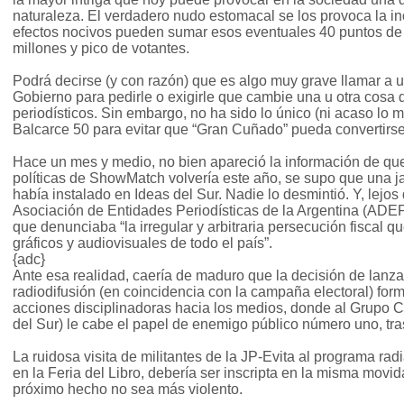
naturaleza. El verdadero nudo estomacal se los provoca la i
efectos nocivos pueden sumar esos eventuales 40 puntos de r
millones y pico de votantes.
Podrá decirse (y con razón) que es algo muy grave llamar a 
Gobierno para pedirle o exigirle que cambie una u otra cosa d
periodísticos. Sin embargo, no ha sido lo único (ni acaso lo
Balcarce 50 para evitar que “Gran Cuñado” pueda convertirse 
Hace un mes y medio, no bien apareció la información de qu
políticas de ShowMatch volvería este año, se supo que una j
había instalado en Ideas del Sur. Nadie lo desmintió. Y, lejos d
Asociación de Entidades Periodísticas de la Argentina (ADEPA
que denunciaba “la irregular y arbitraria persecución fiscal q
gráficos y audiovisuales de todo el país”.
{adc}
Ante esa realidad, caería de maduro que la decisión de lanza
radiodifusión (en coincidencia con la campaña electoral) for
acciones disciplinadoras hacia los medios, donde al Grupo C
del Sur) le cabe el papel de enemigo público número uno, tr
La ruidosa visita de militantes de la JP-Evita al programa rad
en la Feria del Libro, debería ser inscripta en la misma movi
próximo hecho no sea más violento.