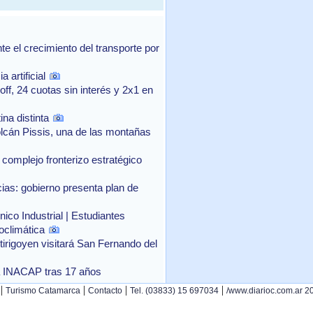
 el crecimiento del transporte por
 artificial
f, 24 cuotas sin interés y 2x1 en
na distinta
lcán Pissis, una de las montañas
complejo fronterizo estratégico
as: gobierno presenta plan de
ico Industrial | Estudiantes
oclimática
rtirigoyen visitará San Fernando del
o a INACAP tras 17 años
|
|
|
|
Turismo Catamarca
Contacto
Tel. (03833) 15 697034
/www.diarioc.com.ar 