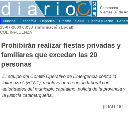
Catamarca
Viernes 07 de A
Principal
Economia
Deportes
Turismo
Salud
Ciencia y Tecno
Genera
19-07-2009 03:33
(Información Local)
COE INFLUENZA
Prohibirán realizar fiestas privadas y
familiares que excedan las 20
personas
El equipo del Comité Operativo de Emergencia contra la
Influenza A (H1N1), mantuvo una reunión laboral con
autoridades del municipio capitalino, policía de la provincia y
la justicia catamarqueña.
(DIARIOC,