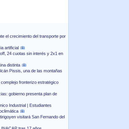
 el crecimiento del transporte por
 artificial
f, 24 cuotas sin interés y 2x1 en
na distinta
lcán Pissis, una de las montañas
complejo fronterizo estratégico
as: gobierno presenta plan de
ico Industrial | Estudiantes
oclimática
rtirigoyen visitará San Fernando del
o a INACAP tras 17 años