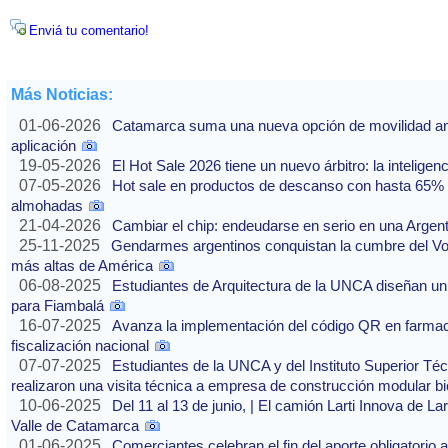
Enviá tu comentario!
Más Noticias:
01-06-2026
Catamarca suma una nueva opción de movilidad ante
aplicación
19-05-2026
El Hot Sale 2026 tiene un nuevo árbitro: la inteligencia
07-05-2026
Hot sale en productos de descanso con hasta 65% of
almohadas
21-04-2026
Cambiar el chip: endeudarse en serio en una Argenti
25-11-2025
Gendarmes argentinos conquistan la cumbre del Vo
más altas de América
06-08-2025
Estudiantes de Arquitectura de la UNCA diseñan un 
para Fiambalá
16-07-2025
Avanza la implementación del código QR en farmaci
fiscalización nacional
07-07-2025
Estudiantes de la UNCA y del Instituto Superior Técn
realizaron una visita técnica a empresa de construcción modular bi
10-06-2025
Del 11 al 13 de junio, | El camión Larti Innova de La
Valle de Catamarca
01-06-2025
Comerciantes celebran el fin del aporte obligatori