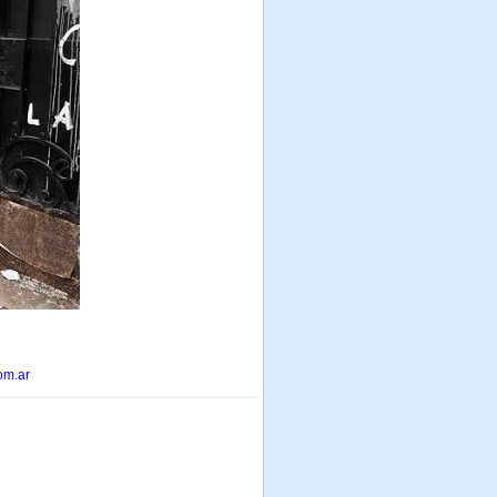
om.ar