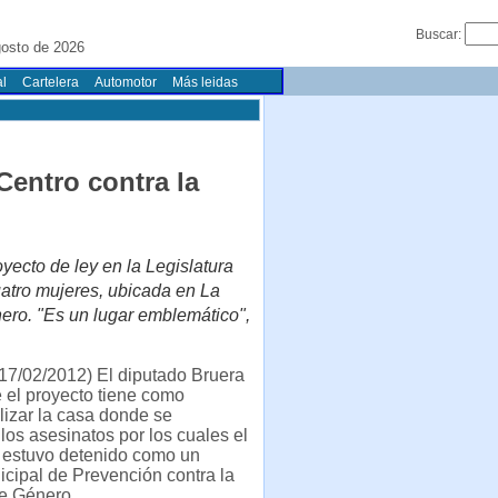
Buscar:
osto de 2026
l
Cartelera
Automotor
Más leidas
Centro contra la
yecto de ley en la Legislatura
uatro mujeres, ubicada en La
nero. "Es un lugar emblemático",
17/02/2012) El diputado Bruera
 el proyecto tiene como
ilizar la casa donde se
los asesinatos por los cuales el
 estuvo detenido como un
cipal de Prevención contra la
de Género.