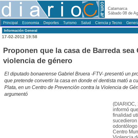
Catamarca
Sábado 08 de Ag
Principal
Economia
Deportes
Turismo
Salud
Ciencia y Tecno
Genera
Información General
17-02-2012 19:58
Proponen que la casa de Barreda sea 
violencia de género
El diputado bonaerense Gabriel Bruera -FTV- presentó un pro
que pretende convertir la casa en donde el dentista mató a c
Plata, en un Centro de Prevención contra la Violencia de Gé
argumentó
(DIARIOC, 
informó que
finalidad ut
sucedieron 
odontólogo
Centro Muni
Violencia 