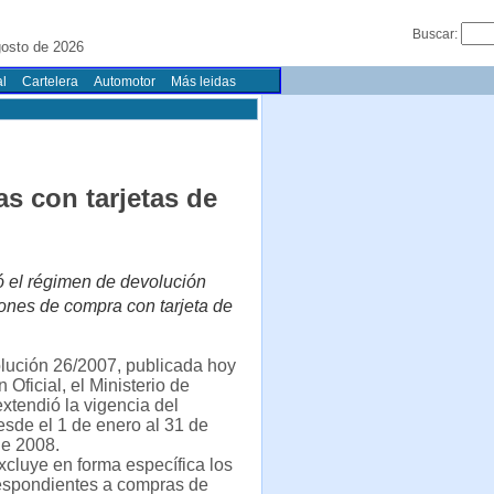
Buscar:
gosto de 2026
l
Cartelera
Automotor
Más leidas
s con tarjetas de
ó el régimen de devolución
iones de compra con tarjeta de
lución 26/2007, publicada hoy
n Oficial, el Ministerio de
tendió la vigencia del
esde el 1 de enero al 31 de
de 2008.
cluye en forma específica los
espondientes a compras de