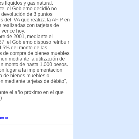
s líquidos y gas natural.
rte, el Gobierno decidió no
a devolución de 3 puntos
s del IVA que realiza la AFIP en
 realizadas con tarjetas de
e vence hoy.
re de 2001, mediante el
7, el Gobierno dispuso retribuir
l 5% del monto de las
s de compra de bienes muebles
nen mediante la utilización de
 un monto de hasta 1.000 pesos.
on lugar a la implementación
ra de bienes muebles o
n mediante tarjetas de débito",
nte el año próximo en el que
)
om.ar