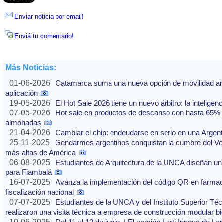
Enviar noticia por email!
Enviá tu comentario!
Más Noticias:
01-06-2026
Catamarca suma una nueva opción de movilidad ante
aplicación
19-05-2026
El Hot Sale 2026 tiene un nuevo árbitro: la inteligencia
07-05-2026
Hot sale en productos de descanso con hasta 65% of
almohadas
21-04-2026
Cambiar el chip: endeudarse en serio en una Argenti
25-11-2025
Gendarmes argentinos conquistan la cumbre del Vo
más altas de América
06-08-2025
Estudiantes de Arquitectura de la UNCA diseñan un 
para Fiambalá
16-07-2025
Avanza la implementación del código QR en farmaci
fiscalización nacional
07-07-2025
Estudiantes de la UNCA y del Instituto Superior Técn
realizaron una visita técnica a empresa de construcción modular bi
10-06-2025
Del 11 al 13 de junio, | El camión Larti Innova de La