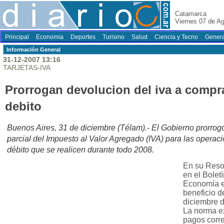
Catamarca
Viernes 07 de A
Principal
Economia
Deportes
Turismo
Salud
Ciencia y Tecno
Genera
Información General
31-12-2007 13:16
TARJETAS-IVA
Prorrogan devolucion del iva a compra
debito
Buenos Aires, 31 de diciembre (Télam).- El Gobierno prorrog
parcial del Impuesto al Valor Agregado (IVA) para las operac
débito que se realicen durante todo 2008.
En su Reso
en el Boletí
Economía ex
beneficio d
diciembre 
La norma ex
pagos corr