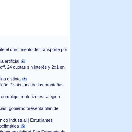
 el crecimiento del transporte por
 artificial
f, 24 cuotas sin interés y 2x1 en
na distinta
lcán Pissis, una de las montañas
complejo fronterizo estratégico
as: gobierno presenta plan de
ico Industrial | Estudiantes
oclimática
rtirigoyen visitará San Fernando del