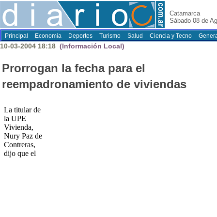
Catamarca
Sábado 08 de Ag
Principal
Economia
Deportes
Turismo
Salud
Ciencia y Tecno
Genera
10-03-2004 18:18
(Información Local)
Prorrogan la fecha para el
reempadronamiento de viviendas
La titular de
la UPE
Vivienda,
Nury Paz de
Contreras,
dijo que el