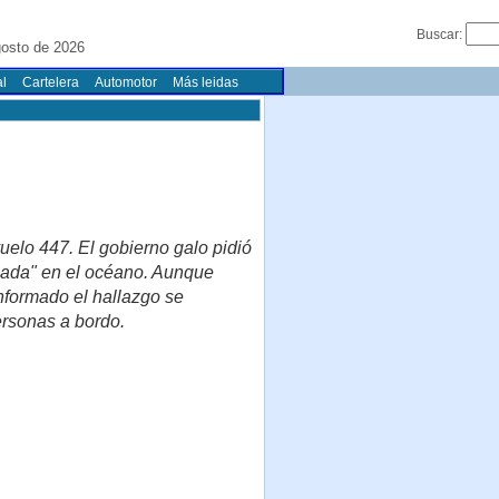
Buscar:
osto de 2026
l
Cartelera
Automotor
Más leidas
uelo 447. El gobierno galo pidió
 nada" en el océano. Aunque
informado el hallazgo se
rsonas a bordo.