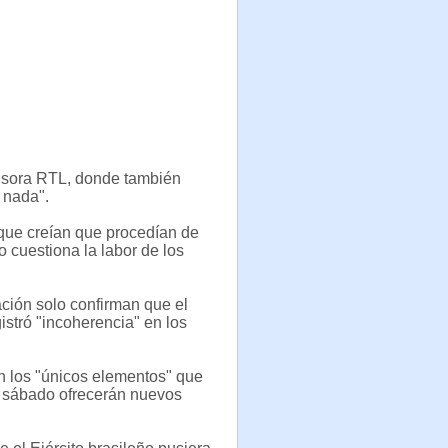
misora RTL, donde también
 nada".
 que creían que procedían de
o cuestiona la labor de los
ación solo confirman que el
stró "incoherencia" en los
n los "únicos elementos" que
 sábado ofrecerán nuevos