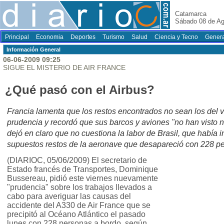
Catamarca
Sábado 08 de Ag
Principal
Economia
Deportes
Turismo
Salud
Ciencia y Tecno
Genera
Información General
06-06-2009 09:25
SIGUE EL MISTERIO DE AIR FRANCE
¿Qué pasó con el Airbus?
Francia lamenta que los restos encontrados no sean los del v
prudencia y recordó que sus barcos y aviones "no han visto
dejó en claro que no cuestiona la labor de Brasil, que había 
supuestos restos de la aeronave que desapareció con 228 pe
(DIARIOC, 05/06/2009) El secretario de
Estado francés de Transportes, Dominique
Bussereau, pidió este viernes nuevamente
"prudencia" sobre los trabajos llevados a
cabo para averiguar las causas del
accidente del A330 de Air France que se
precipitó al Océano Atlántico el pasado
lunes con 228 personas a bordo, según