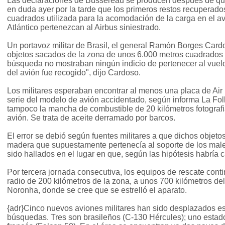
Las declaraciones de Bussereau se producen después de que 
en duda ayer por la tarde que los primeros restos recuperado
cuadrados utilizada para la acomodación de la carga en el a
Atlántico pertenezcan al Airbus siniestrado.
Un portavoz militar de Brasil, el general Ramón Borges Cardo
objetos sacados de la zona de unos 6.000 metros cuadrados 
búsqueda no mostraban ningún indicio de pertenecer al vuelo
del avión fue recogido", dijo Cardoso.
Los militares esperaban encontrar al menos una placa de Air
serie del modelo de avión accidentado, según informa La Fo
tampoco la mancha de combustible de 20 kilómetros fotografi
avión. Se trata de aceite derramado por barcos.
El error se debió según fuentes militares a que dichos objeto
madera que supuestamente pertenecía al soporte de los malet
sido hallados en el lugar en que, según las hipótesis habría c
Por tercera jornada consecutiva, los equipos de rescate con
radio de 200 kilómetros de la zona, a unos 700 kilómetros de
Noronha, donde se cree que se estrelló el aparato.
{adr}Cinco nuevos aviones militares han sido desplazados es
búsquedas. Tres son brasileños (C-130 Hércules); uno estad