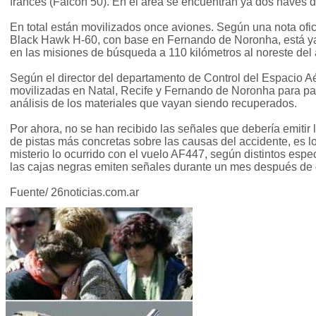
francés (Falcon 50). En el área se encuentran ya dos naves d
En total están movilizados once aviones. Según una nota ofici
Black Hawk H-60, con base en Fernando de Noronha, está ya
en las misiones de búsqueda a 110 kilómetros al noreste del 
Según el director del departamento de Control del Espacio 
movilizadas en Natal, Recife y Fernando de Noronha para par
análisis de los materiales que vayan siendo recuperados.
Por ahora, no se han recibido las señales que debería emitir l
de pistas más concretas sobre las causas del accidente, es l
misterio lo ocurrido con el vuelo AF447, según distintos espec
las cajas negras emiten señales durante un mes después de o
Fuente/ 26noticias.com.ar