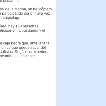
e la Marina.
al de la Marina, un helicóptero
 participando por primera vez
archipiélago.
Aéreo, hay 150 personas
ticipar en la búsqueda y el
a caja negra que, ante la falta
o único que puede sacar del
ialistas. Según los expertos,
currido el accidente.