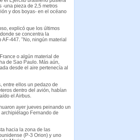
el Ejército brasileño pusiera
s -una pieza de 2,5 metros
vión y dos boyas- en el océano
so, explicó que los últimos
donde se concentra la
 AF-447. "No, ningún material
 France o algún material de
lha de Sao Paulo. Más aún,
ada desde el aire pertenecía al
s, entre ellos un pedazo de
eros dentro del avión, habían
aído el Airbus.
tinuaron ayer jueves peinando un
l archipiélago Fernando de
ta hacia la zona de las
ounidense (P-3 Orion) y uno