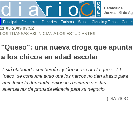
Catamarca
Jueves 06 de Ag
Principal
Economia
Deportes
Turismo
Salud
Ciencia y Tecno
Genera
11-05-2009 08:52
LOS TRANSAS ASI INICIAN A LOS ESTUDIANTES
"Queso": una nueva droga que apunta
a los chicos en edad escolar
Está elaborada con heroína y fármacos para la gripe. "El
´paco´ se consume tanto que los narcos no dan abasto para
abastecer la demanda, entonces recurren a estas
alternativas de probada eficacia para su negocio.
(DIARIOC,