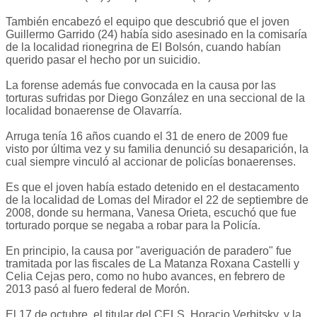
También encabezó el equipo que descubrió que el joven
Guillermo Garrido (24) habí­a sido asesinado en la comisarí­a
de la localidad rionegrina de El Bolsón, cuando habí­an
querido pasar el hecho por un suicidio.
La forense además fue convocada en la causa por las
torturas sufridas por Diego González en una seccional de la
localidad bonaerense de Olavarrí­a.
Arruga tení­­a 16 años cuando el 31 de enero de 2009 fue
visto por última vez y su familia denunció su desaparición, la
cual siempre vinculó al accionar de policí­­as bonaerenses.
Es que el joven habí­a estado detenido en el destacamento
de la localidad de Lomas del Mirador el 22 de septiembre de
2008, donde su hermana, Vanesa Orieta, escuchó que fue
torturado porque se negaba a robar para la Policí­­a.
En principio, la causa por "averiguación de paradero" fue
tramitada por las fiscales de La Matanza Roxana Castelli y
Celia Cejas pero, como no hubo avances, en febrero de
2013 pasó al fuero federal de Morón.
El 17 de octubre, el titular del CELS, Horacio Verbitsky, y la