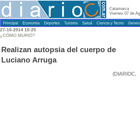
Catamarca
Viernes 07 de A
Principal
Economia
Deportes
Turismo
Salud
Ciencia y Tecno
Genera
27-10-2014 10:25
¿CÓMO MURIÓ?
Realizan autopsia del cuerpo de
Luciano Arruga
(DIARIOC,