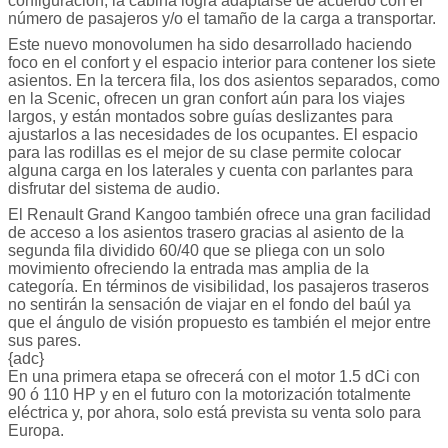
configuración, la cabina logra adaptarse de acuerdo con el
número de pasajeros y/o el tamaño de la carga a transportar.
Este nuevo monovolumen ha sido desarrollado haciendo
foco en el confort y el espacio interior para contener los siete
asientos. En la tercera fila, los dos asientos separados, como
en la Scenic, ofrecen un gran confort aún para los viajes
largos, y están montados sobre guías deslizantes para
ajustarlos a las necesidades de los ocupantes. El espacio
para las rodillas es el mejor de su clase permite colocar
alguna carga en los laterales y cuenta con parlantes para
disfrutar del sistema de audio.
El Renault Grand Kangoo también ofrece una gran facilidad
de acceso a los asientos trasero gracias al asiento de la
segunda fila dividido 60/40 que se pliega con un solo
movimiento ofreciendo la entrada mas amplia de la
categoría. En términos de visibilidad, los pasajeros traseros
no sentirán la sensación de viajar en el fondo del baúl ya
que el ángulo de visión propuesto es también el mejor entre
sus pares.
{adc}
En una primera etapa se ofrecerá con el motor 1.5 dCi con
90 ó 110 HP y en el futuro con la motorización totalmente
eléctrica y, por ahora, solo está prevista su venta solo para
Europa.