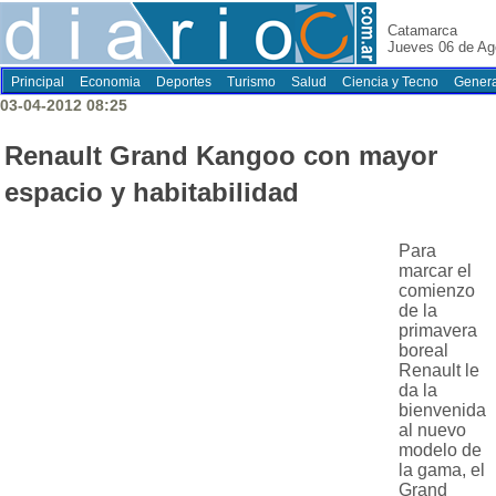
Catamarca
Jueves 06 de Ag
Principal
Economia
Deportes
Turismo
Salud
Ciencia y Tecno
Genera
03-04-2012 08:25
Renault Grand Kangoo con mayor
espacio y habitabilidad
Para
marcar el
comienzo
de la
primavera
boreal
Renault le
da la
bienvenida
al nuevo
modelo de
la gama, el
Grand