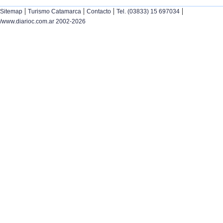
|
|
|
|
Sitemap
Turismo Catamarca
Contacto
Tel. (03833) 15 697034
/www.diarioc.com.ar 2002-2026