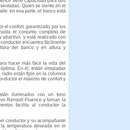
luence tiene capacidad para dos
 sentadas. Quien se siente en el
alle: en esa parte, el banco está
 el confort, garantizado por los
 hasta el conjunto completo de
atractivo, y está realizado con
el conductor encuentra fácilmente
ltura del banco y en altura y
ra hacer más fácil la vida del
óptima. En él, están instaladas
e radio están fijos en la columna
onductor el máximo de confort y
están iluminados con un tono
evo Renault Fluence y tornan la
ntos facilita al conductor la
e el conductor y su acompañante
 la temperatura deseada en el