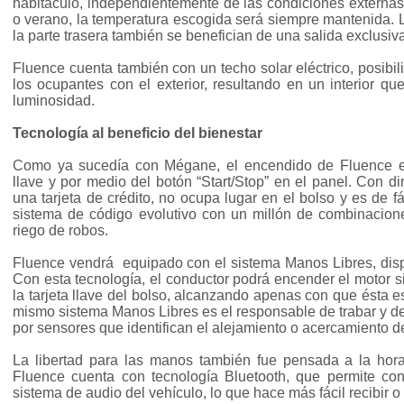
habitáculo, independientemente de las condiciones externas.
o verano, la temperatura escogida será siempre mantenida. L
la parte trasera también se benefician de una salida exclusiv
Fluence cuenta también con un techo solar eléctrico, posibi
los ocupantes con el exterior, resultando en un interior que 
luminosidad.
Tecnología al beneficio del bienestar
Como ya sucedía con Mégane, el encendido de Fluence es 
llave y por medio del botón “Start/Stop” en el panel. Con 
una tarjeta de crédito, no ocupa lugar en el bolso y es de 
sistema de código evolutivo con un millón de combinacione
riego de robos.
Fluence vendrá equipado con el sistema Manos Libres, disp
Con esta tecnología, el conductor podrá encender el motor s
la tarjeta llave del bolso, alcanzando apenas con que ésta est
mismo sistema Manos Libres es el responsable de trabar y d
por sensores que identifican el alejamiento o acercamiento de
La libertad para las manos también fue pensada a la hor
Fluence cuenta con tecnología Bluetooth, que permite cone
sistema de audio del vehículo, lo que hace más fácil recibir o