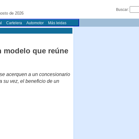
Buscar:
gosto de 2026
l
Cartelera
Automotor
Más leidas
Un modelo que reúne
e se acerquen a un concesionario
 su vez, el beneficio de un