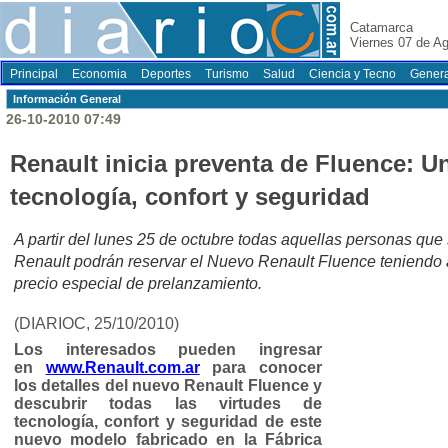
Catamarca
Viernes 07 de A
Principal
Economia
Deportes
Turismo
Salud
Ciencia y Tecno
Genera
Información General
26-10-2010 07:49
Renault inicia preventa de Fluence: 
tecnología, confort y seguridad
A partir del lunes 25 de octubre todas aquellas personas qu
Renault podrán reservar el Nuevo Renault Fluence teniendo a
precio especial de prelanzamiento.
(DIARIOC, 25/10/2010)
Los interesados pueden ingresar
en
www.Renault.com.ar
para conocer
los detalles del nuevo Renault Fluence y
descubrir todas las virtudes de
tecnología, confort y seguridad de este
nuevo modelo fabricado en la Fábrica