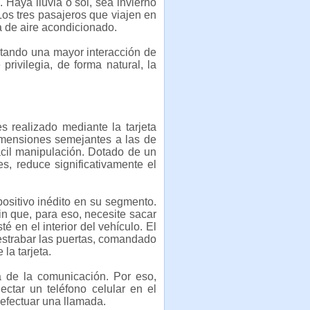
 Haya lluvia o sol, sea invierno
os tres pasajeros que viajen en
a de aire acondicionado.
litando una mayor interacción de
privilegia, de forma natural, la
realizado mediante la tarjeta
dimensiones semejantes a las de
fácil manipulación. Dotado de un
s, reduce significativamente el
ositivo inédito en su segmento.
in que, para eso, necesite sacar
é en el interior del vehículo. El
estrabar las puertas, comandado
 la tarjeta.
a de la comunicación. Por eso,
ctar un teléfono celular en el
 efectuar una llamada.