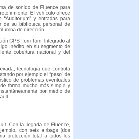
ema de sonido de Fluence para
retenimiento. El vehículo ofrece
 “Auditorium” y entradas para
r de su biblioteca personal de
 columna de dirección.
ción GPS Tom Tom. Integrado al
algo inédito en su segmento de
lente cobertura nacional y del
exada, tecnología que controla
ustando por ejemplo el “peso” de
nóstico de problemas eventuales
ho de forma mucho más simple y
 instantáneamente por medio de
ault.
ult. Con la llegada de Fluence,
ejemplo, con seis airbags (dos
una protección total a todos los