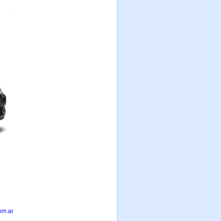
om.ar