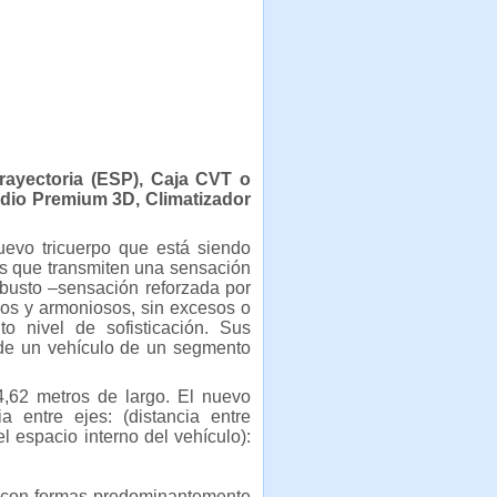
Trayectoria (ESP), Caja CVT o
udio Premium 3D, Climatizador
uevo tricuerpo que está siendo
es que transmiten una sensación
busto –sensación reforzada por
pios y armoniosos, sin excesos o
o nivel de sofisticación. Sus
 de un vehículo de un segmento
4,62 metros de largo. El nuevo
 entre ejes: (distancia entre
l espacio interno del vehículo):
s con formas predominantemente