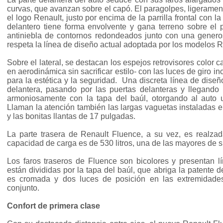
curvas, que avanzan sobre el capó. El paragolpes, ligeramen
el logo Renault, justo por encima de la parrilla frontal con l
delantero tiene forma envolvente y gana terreno sobre el 
antiniebla de contornos redondeados junto con una generos
respeta la línea de diseño actual adoptada por los modelos 
Sobre el lateral, se destacan los espejos retrovisores color 
en aerodinámica sin sacrificar estilo- con las luces de giro 
para la estética y la seguridad. Una discreta línea de diseñ
delantera, pasando por las puertas delanteras y llegando 
armoniosamente con la tapa del baúl, otorgando al auto 
Llaman la atención también las largas vaguetas instaladas en 
y las bonitas llantas de 17 pulgadas.
La parte trasera de Renault Fluence, a su vez, es realza
capacidad de carga es de 530 litros, una de las mayores de
Los faros traseros de Fluence son bicolores y presentan l
están divididas por la tapa del baúl, que abriga la patente 
es cromada y dos luces de posición en las extremidade
conjunto.
Confort de primera clase