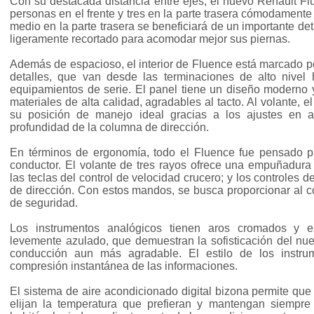
Con su destacada distancia entre ejes, el nuevo Renault F
personas en el frente y tres en la parte trasera cómodamente
medio en la parte trasera se beneficiará de un importante det
ligeramente recortado para acomodar mejor sus piernas.
Además de espacioso, el interior de Fluence está marcado por
detalles, que van desde las terminaciones de alto nivel
equipamientos de serie. El panel tiene un diseño moderno y 
materiales de alta calidad, agradables al tacto. Al volante, 
su posición de manejo ideal gracias a los ajustes en a
profundidad de la columna de dirección.
En términos de ergonomía, todo el Fluence fue pensado pa
conductor. El volante de tres rayos ofrece una empuñadura 
las teclas del control de velocidad crucero; y los controles d
de dirección. Con estos mandos, se busca proporcionar al c
de seguridad.
Los instrumentos analógicos tienen aros cromados y 
levemente azulado, que demuestran la sofisticación del nu
conducción aun más agradable. El estilo de los instrume
compresión instantánea de las informaciones.
El sistema de aire acondicionado digital bizona permite qu
elijan la temperatura que prefieran y mantengan siempre