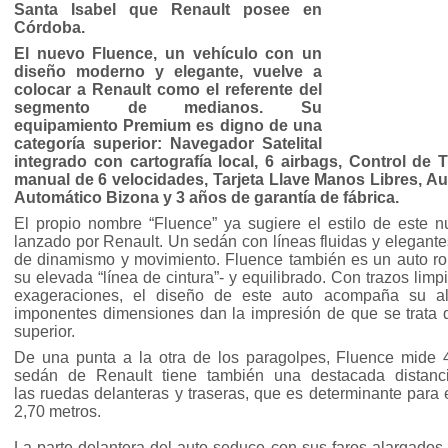
Santa Isabel que Renault posee en
Córdoba.
El nuevo Fluence, un vehículo con un
diseño moderno y elegante, vuelve a
colocar a Renault como el referente del
segmento de medianos. Su
equipamiento Premium es digno de una
categoría superior: Navegador Satelital
integrado con cartografía local, 6 airbags, Control de 
manual de 6 velocidades, Tarjeta Llave Manos Libres, A
Automático Bizona y 3 años de garantía de fábrica.
El propio nombre “Fluence” ya sugiere el estilo de este n
lanzado por Renault. Un sedán con líneas fluidas y elegant
de dinamismo y movimiento. Fluence también es un auto ro
su elevada “línea de cintura”- y equilibrado. Con trazos lim
exageraciones, el diseño de este auto acompaña su alt
imponentes dimensiones dan la impresión de que se trata
superior.
De una punta a la otra de los paragolpes, Fluence mide 
sedán de Renault tiene también una destacada distancia
las
ruedas delanteras y traseras, que es
determinante para e
2,70 metros.
La parte delantera del auto seduce con sus faros alargado