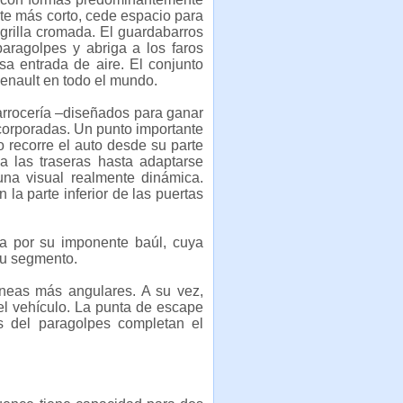
te más corto, cede espacio para
a grilla cromada. El guardabarros
paragolpes y abriga a los faros
a entrada de aire. El conjunto
Renault en todo el mundo.
carrocería –diseñados para ganar
incorporadas. Un punto importante
o recorre el auto desde su parte
a las traseras hasta adaptarse
una visual realmente dinámica.
la parte inferior de las puertas
da por su imponente baúl, cuya
 su segmento.
íneas más angulares. A su vez,
del vehículo. La punta de escape
s del paragolpes completan el