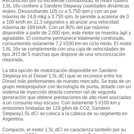
Reconocido por su excelente confiabilidad, el motor naftero
1.6L 16v confiere a Sandero Stepway cualidades dinámicas
reales. Desarrollando 105 cv a 5.750 rpm y con un par
máximo de 14,8 mkg a 3.750 rpm, le permite a acelerar de 0
a 100 km/h en 11,3 segundos y alcanzar una velocidad
máxima de 169 km/h. Con un 90% del par máximo
disponible a partir de 2.000 rpm, este motor se muestra ágil y
agradable. El consumo permanece totalmente controlado,
consumiendo solamente 7,2 l/100 km en ciclo mixto. El motor
1.6L 16v se complementa con una caja de velocidades de
tipo JH3 de 5 marchas que dispone de una sincronización
mejorada.
La otra opción de motorización disponible en Sandero
Stepway es el Diesel 1.5L dCi que se reconoce entre los
Diesel más performantes de nuestro mercado. Se trata de un
grupo motopropulsor con tecnología de punta, dotado con un
sistema de inyección directa common rail de segunda
generación que obtiene prestaciones de alto nivel asociadas
a un consumo muy escaso. Con solamente 5 l/100 km y
emisiones limitadas de 129 g/km de CO2, Sandero
Stepway1.5L dCi se coloca a la cabeza de su segmento en
Argentina.
Compacto, el motor 1.5L dCi se caracteriza también por su