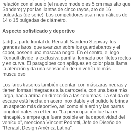
relación con el suelo (el nuevo modelo es 5 cm mas alto que
Sandero) y por las llantas de cinco rayos, aro de 16
pulgadas (de serie). Los competidores usan neumáticos de
14 o 15 pulgadas de diámetro.
Aspecto sofisticado y deportivo
{adr}La parte frontal de Renault Sandero Stepway, los
grandes faros, que avanzan sobre los guardabarros y el
capot, poseen una mascara negra. En el centro, el logo
Renault divide la exclusiva parrilla, formada por filetes rectos
y en curva. El paragolpes con apliques en color plata llama
la atención y da una sensación de un vehículo más
musculoso.
Los faros traseros también cuentan con máscaras negras y
tienen formas integradas a la carrocería, con una base más
larga, hacia arriba en dirección a las columnas. La salida de
escape está hecha en acero inoxidable y el pulido le brinda
un aspecto más deportivo, así como el alerón y las barras
longitudinales en el techo. “La preocupación fue hacer
hincapié, siempre que fuera posible en la deportividad del
vehículo”, menciona Vincent Pedretti, Jefe de Diseño de
“Renault Design América Latina”.