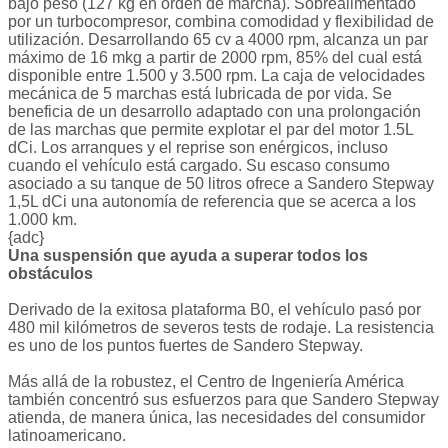
bajo peso (127 kg en orden de marcha). Sobrealimentado
por un turbocompresor, combina comodidad y flexibilidad de
utilización. Desarrollando 65 cv a 4000 rpm, alcanza un par
máximo de 16 mkg a partir de 2000 rpm, 85% del cual está
disponible entre 1.500 y 3.500 rpm. La caja de velocidades
mecánica de 5 marchas está lubricada de por vida. Se
beneficia de un desarrollo adaptado con una prolongación
de las marchas que permite explotar el par del motor 1.5L
dCi. Los arranques y el reprise son enérgicos, incluso
cuando el vehículo está cargado. Su escaso consumo
asociado a su tanque de 50 litros ofrece a Sandero Stepway
1,5L dCi una autonomía de referencia que se acerca a los
1.000 km.
{adc}
Una suspensión que ayuda a superar todos los
obstáculos
Derivado de la exitosa plataforma B0, el vehículo pasó por
480 mil kilómetros de severos tests de rodaje. La resistencia
es uno de los puntos fuertes de Sandero Stepway.
Más allá de la robustez, el Centro de Ingeniería América
también concentró sus esfuerzos para que Sandero Stepway
atienda, de manera única, las necesidades del consumidor
latinoamericano.