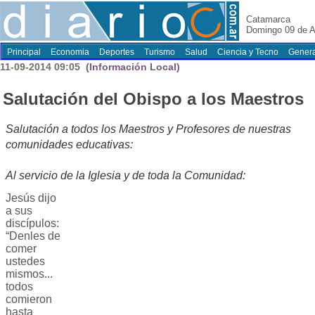
Catamarca
Domingo 09 de A
Principal
Economia
Deportes
Turismo
Salud
Ciencia y Tecno
Genera
11-09-2014 09:05
(Información Local)
Salutación del Obispo a los Maestros
Salutación a todos los Maestros y Profesores de nuestras
comunidades educativas:
Al servicio de la Iglesia y de toda la Comunidad:
Jesús dijo
a sus
discípulos:
“Denles de
comer
ustedes
mismos...
todos
comieron
hasta