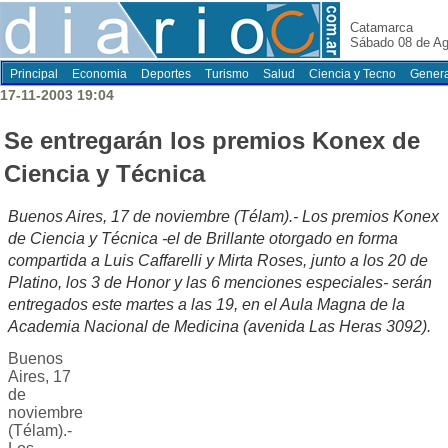
Catamarca
Sábado 08 de Ag
Principal
Economia
Deportes
Turismo
Salud
Ciencia y Tecno
Genera
17-11-2003 19:04
Se entregarán los premios Konex de
Ciencia y Técnica
Buenos Aires, 17 de noviembre (Télam).- Los premios Konex
de Ciencia y Técnica -el de Brillante otorgado en forma
compartida a Luis Caffarelli y Mirta Roses, junto a los 20 de
Platino, los 3 de Honor y las 6 menciones especiales- serán
entregados este martes a las 19, en el Aula Magna de la
Academia Nacional de Medicina (avenida Las Heras 3092).
Buenos
Aires, 17
de
noviembre
(Télam).-