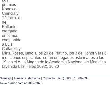
Los
premios
Konex de
Ciencia y
Técnica -el
de
Brillante
otorgado
en forma
compartida
a Luis
Caffarelli y
Mirta Roses, junto a los 20 de Platino, los 3 de Honor y las 6
menciones especiales- serán entregados este martes a las
19, en el Aula Magna de la Academia Nacional de Medicina
(avenida Las Heras 3092). 16:20
|
|
|
|
Sitemap
Turismo Catamarca
Contacto
Tel. (03833) 15 697034
/www.diarioc.com.ar 2002-2026