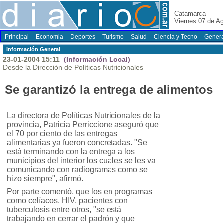
Catamarca
Viernes 07 de A
Principal
Economia
Deportes
Turismo
Salud
Ciencia y Tecno
Genera
Información General
23-01-2004 15:11
(Información Local)
Desde la Dirección de Políticas Nutricionales
Se garantizó la entrega de alimentos
La directora de Políticas Nutricionales de la
provincia, Patricia Perriccione aseguró que
el 70 por ciento de las entregas
alimentarias ya fueron concretadas. "Se
está terminando con la entrega a los
municipios del interior los cuales se les va
comunicando con radiogramas como se
hizo siempre", afirmó.
Por parte comentó, que los en programas
como celíacos, HIV, pacientes con
tuberculosis entre otros, "se está
trabajando en cerrar el padrón y que