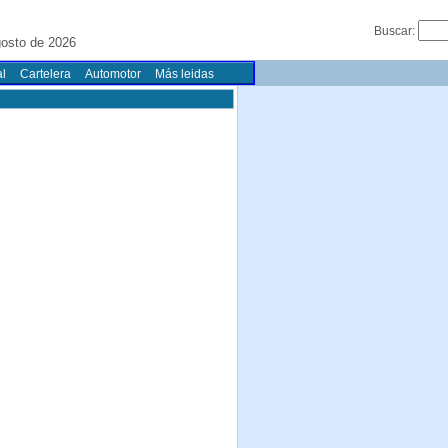
Buscar:
gosto de 2026
l
Cartelera
Automotor
Más leidas