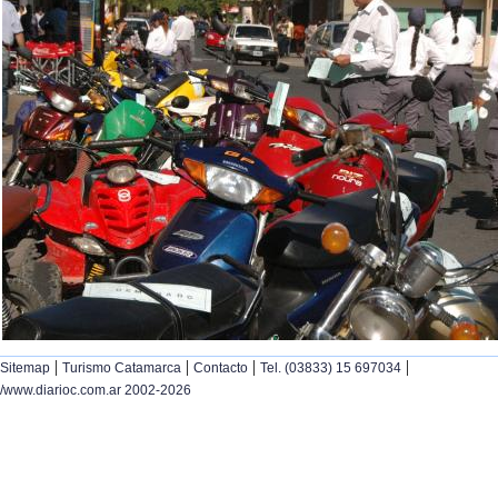
|
|
|
|
Sitemap
Turismo Catamarca
Contacto
Tel. (03833) 15 697034
/www.diarioc.com.ar 2002-2026