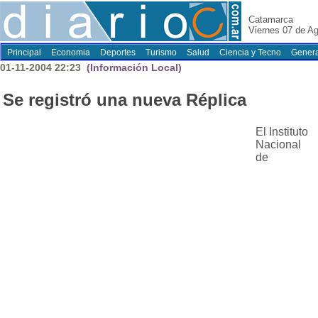
Catamarca
Viernes 07 de A
Principal
Economia
Deportes
Turismo
Salud
Ciencia y Tecno
Genera
01-11-2004 22:23
(Información Local)
Se registró una nueva Réplica
El Instituto
Nacional
de