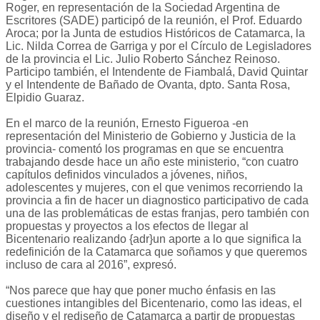
Roger, en representación de la Sociedad Argentina de
Escritores (SADE) participó de la reunión, el Prof. Eduardo
Aroca; por la Junta de estudios Históricos de Catamarca, la
Lic. Nilda Correa de Garriga y por el Círculo de Legisladores
de la provincia el Lic. Julio Roberto Sánchez Reinoso.
Participo también, el Intendente de Fiambalá, David Quintar
y el Intendente de Bañado de Ovanta, dpto. Santa Rosa,
Elpidio Guaraz.
En el marco de la reunión, Ernesto Figueroa -en
representación del Ministerio de Gobierno y Justicia de la
provincia- comentó los programas en que se encuentra
trabajando desde hace un año este ministerio, “con cuatro
capítulos definidos vinculados a jóvenes, niños,
adolescentes y mujeres, con el que venimos recorriendo la
provincia a fin de hacer un diagnostico participativo de cada
una de las problemáticas de estas franjas, pero también con
propuestas y proyectos a los efectos de llegar al
Bicentenario realizando {adr}un aporte a lo que significa la
redefinición de la Catamarca que soñamos y que queremos
incluso de cara al 2016”, expresó.
“Nos parece que hay que poner mucho énfasis en las
cuestiones intangibles del Bicentenario, como las ideas, el
diseño y el rediseño de Catamarca a partir de propuestas