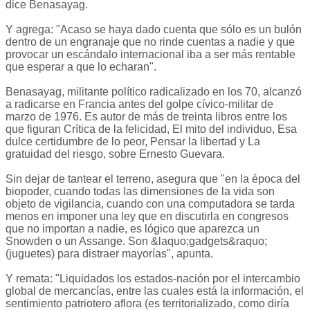
dice Benasayag.
Y agrega: "Acaso se haya dado cuenta que sólo es un bulón
dentro de un engranaje que no rinde cuentas a nadie y que
provocar un escándalo internacional iba a ser más rentable
que esperar a que lo echaran".
Benasayag, militante político radicalizado en los 70, alcanzó
a radicarse en Francia antes del golpe cívico-militar de
marzo de 1976. Es autor de más de treinta libros entre los
que figuran Crítica de la felicidad, El mito del individuo, Esa
dulce certidumbre de lo peor, Pensar la libertad y La
gratuidad del riesgo, sobre Ernesto Guevara.
Sin dejar de tantear el terreno, asegura que "en la época del
biopoder, cuando todas las dimensiones de la vida son
objeto de vigilancia, cuando con una computadora se tarda
menos en imponer una ley que en discutirla en congresos
que no importan a nadie, es lógico que aparezca un
Snowden o un Assange. Son &laquo;gadgets&raquo;
(juguetes) para distraer mayorías", apunta.
Y remata: "Liquidados los estados-nación por el intercambio
global de mercancías, entre las cuales está la información, el
sentimiento patriotero aflora (es territorializado, como diría