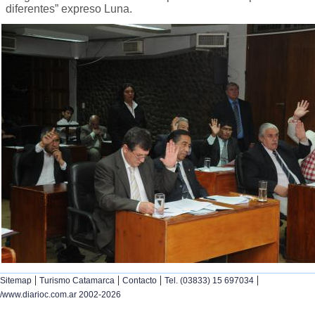
diferentes” expreso Luna.
|
|
|
|
Sitemap
Turismo Catamarca
Contacto
Tel. (03833) 15 697034
/www.diarioc.com.ar 2002-2026