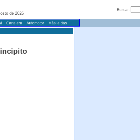
Buscar:
osto de 2026
l
Cartelera
Automotor
Más leidas
incipito