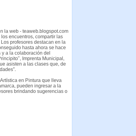
 en la web - teaweb.blogspot.com
 los encuentros, compartir las
. Los profesores destacan en la
 conseguido hasta ahora se hace
 y a la colaboración del
incipito", Imprenta Municipal,
e asisten a las clases que, de
idades”.
rtística en Pintura que lleva
amarca, pueden ingresar a la
fesores brindando sugerencias o