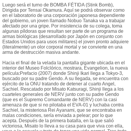
Luego será el turno de BOMBA FÉTIDA (Stink Bomb),
Dirigida por Tensai Okamura. Aquí se podrá observar como
en el laboratorio de una corporación japonesa dependiente
del gobierno, un joven llamado Nobuo Tanaka va a trabajar
afectado por una gripe. Por insistencia de su colega, toma
algunas píldoras que resultan ser parte de un programa de
armas biológicas (desarrollado por Japón en conjunto con
Estados Unidos para usos militares) el joven pronto adquiere
(literalmente) un olor corporal mortal y se convierte en una
arma de destrucción masiva andante.
Hacia el final de la velada la pantalla gigante ubicada en el
interior del Museo Folclórico, mostrara, Evangelion, la nueva
película:Prefacio (2007) donde Shinji Ikari llega a Tokyo-3,
buscado por su padre Gendo. A su llegada, se encuentra con
ejército de la ONU tratando de detener al cuarto Angel,
Sachiel. Rescatado por Misato Katsuragi, Shinji llega a los
cuarteles generales de NERV junto con su padre Gendo
(que es el Supremo Comandante de NERV) con la casi
amenaza de que si no pilotaba el EVA-01 y luchaba contra
Sachiel, la misteriosa Rei Ayanami, que se encontraba en
malas condiciones, sería enviada a pelear; por lo que
acepta. Después de la primera batalla, en la que salió
victoriosa, Misato lo lleva a su casa para que viva con ella,