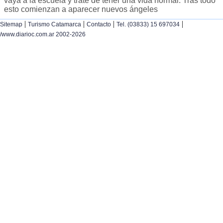
vaya a la escuela y trate de tener una vida normal. Tras todo
esto comienzan a aparecer nuevos ángeles
|
|
|
|
Sitemap
Turismo Catamarca
Contacto
Tel. (03833) 15 697034
/www.diarioc.com.ar 2002-2026