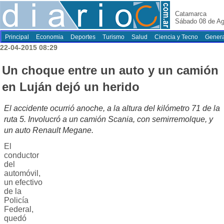
Catamarca
Sábado 08 de Ag
Principal
Economia
Deportes
Turismo
Salud
Ciencia y Tecno
Genera
22-04-2015 08:29
Un choque entre un auto y un camión
en Luján dejó un herido
El accidente ocurrió anoche, a la altura del kilómetro 71 de la
ruta 5. Involucró a un camión Scania, con semirremolque, y
un auto Renault Megane.
El
conductor
del
automóvil,
un efectivo
de la
Policía
Federal,
quedó