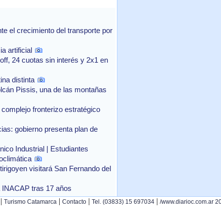
 el crecimiento del transporte por
 artificial
f, 24 cuotas sin interés y 2x1 en
na distinta
lcán Pissis, una de las montañas
complejo fronterizo estratégico
as: gobierno presenta plan de
ico Industrial | Estudiantes
oclimática
rtirigoyen visitará San Fernando del
o a INACAP tras 17 años
|
|
|
|
Turismo Catamarca
Contacto
Tel. (03833) 15 697034
/www.diarioc.com.ar 