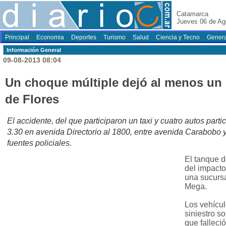
Catamarca
Jueves 06 de Ag
Principal
Economia
Deportes
Turismo
Salud
Ciencia y Tecno
Genera
Información General
09-08-2013 08:04
Un choque múltiple dejó al menos un 
de Flores
El accidente, del que participaron un taxi y cuatro autos parti
3.30 en avenida Directorio al 1800, entre avenida Carabobo
fuentes policiales.
El tanque d
del impacto
una sucursa
Mega.
Los vehícul
siniestro s
que falleci