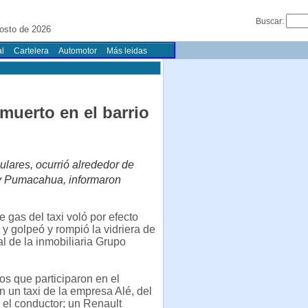
Buscar:
osto de 2026
l
Cartelera
Automotor
Más leidas
muerto en el barrio
culares, ocurrió alrededor de
 y Pumacahua, informaron
e gas del taxi voló por efecto
 y golpeó y rompió la vidriera de
l de la inmobiliaria Grupo
os que participaron en el
on un taxi de la empresa Alé, del
ó el conductor; un Renault