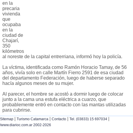
en la
precaria
vivienda
que
ocupaba
en la
ciudad de
Chajarí,
350
kilómetros
al noreste de la capital entrerriana, informó hoy la policía.
La víctima, identificada como Ramón Horacio Tamay, de 56
años, vivía solo en calle Martín Fierro 2591 de esa ciudad
del departamento Federación, luego de haberse separado
hacía algunos meses de su mujer.
Al parecer, el hombre se acostó a dormir luego de colocar
junto a la cama una estufa eléctrica a cuarzo, que
probablemente entró en contacto con las mantas utilizadas
para cubrirse.
|
|
|
|
Sitemap
Turismo Catamarca
Contacto
Tel. (03833) 15 697034
/www.diarioc.com.ar 2002-2026