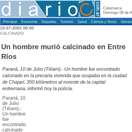
Catamarca
Domingo 09 de A
Principal
Economia
Deportes
Turismo
Salud
Ciencia y Tecno
Genera
10-07-2002 00:00
CALCINADO
Un hombre murió calcinado en Entre
Ríos
Paraná, 10 de Julio (Télam).- Un hombre fue encontrado
calcinado en la precaria vivienda que ocupaba en la ciudad
de Chajarí, 350 kilómetros al noreste de la capital
entrerriana, informó hoy la policía.
Paraná, 10
de Julio
(Télam).-
Un hombre
fue
encontrado
calcinado