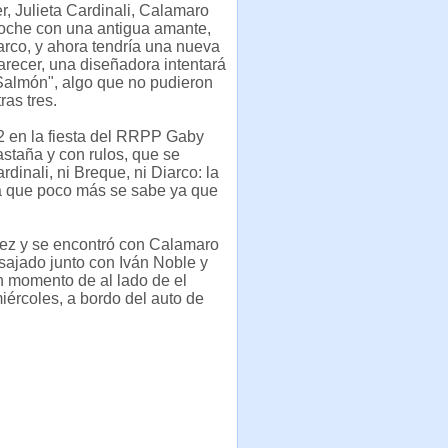
er, Julieta Cardinali, Calamaro
oche con una antigua amante,
rco, y ahora tendría una nueva
arecer, una diseñadora intentará
Salmón", algo que no pudieron
tras tres.
2 en la fiesta del RRPP Gaby
staña y con rulos, que se
dinali, ni Breque, ni Diarco: la
la que poco más se sabe ya que
rez y se encontró con Calamaro
sajado junto con Iván Noble y
n momento de al lado de el
iércoles, a bordo del auto de