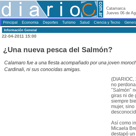
Catamarca
Jueves 06 de Ag
Principal
Economia
Deportes
Turismo
Salud
Ciencia y Tecno
Genera
Información General
22-04-2011 15:00
¿Una nueva pesca del Salmón?
Calamaro fue a una fiesta acompañado por una joven morocha
Cardinali, ni sus conocidas amigas.
(DIARIOC, 
no perdona
"Salmón" no
giras ni de
siempre bi
mujer, sino
desconocida
Así como in
Micaela Bre
destapó un 