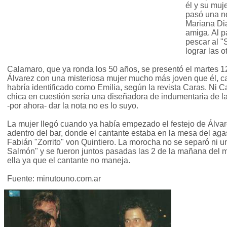
él y su muj
pasó una n
Mariana Dia
amiga. Al p
pescar al "
lograr las o
Calamaro, que ya ronda los 50 años, se presentó el martes 1
Álvarez con una misteriosa mujer mucho más joven que él, ca
habría identificado como Emilia, según la revista Caras. Ni Car
chica en cuestión sería una diseñadora de indumentaria de 
-por ahora- dar la nota no es lo suyo.
La mujer llegó cuando ya había empezado el festejo de Álva
adentro del bar, donde el cantante estaba en la mesa del aga
Fabián "Zorrito" von Quintiero. La morocha no se separó ni u
Salmón" y se fueron juntos pasadas las 2 de la mañana del m
ella ya que el cantante no maneja.
Fuente: minutouno.com.ar