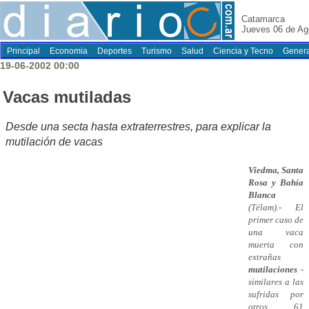
Catamarca
Jueves 06 de Ag
Principal
Economia
Deportes
Turismo
Salud
Ciencia y Tecno
Genera
19-06-2002 00:00
Vacas mutiladas
Desde una secta hasta extraterrestres, para explicar la
mutilación de vacas
Viedma, Santa
Rosa y Bahía
Blanca
(Télam).- El
primer caso de
una vaca
muerta con
extrañas
mutilaciones
-
similares a las
sufridas por
otros 61