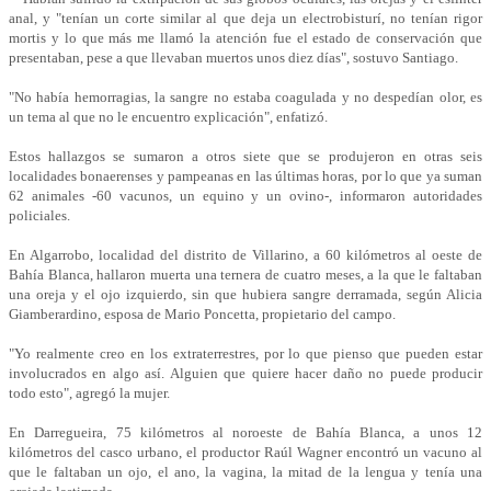
anal, y "tenían un corte similar al que deja un electrobisturí, no tenían rigor
mortis y lo que más me llamó la atención fue el estado de conservación que
presentaban, pese a que llevaban muertos unos diez días", sostuvo Santiago.
"No había hemorragias, la sangre no estaba coagulada y no despedían olor, es
un tema al que no le encuentro explicación", enfatizó.
Estos hallazgos se sumaron a otros siete que se produjeron en otras seis
localidades bonaerenses y pampeanas en las últimas horas, por lo que ya suman
62 animales -60 vacunos, un equino y un ovino-, informaron autoridades
policiales.
En Algarrobo, localidad del distrito de Villarino, a 60 kilómetros al oeste de
Bahía Blanca, hallaron muerta una ternera de cuatro meses, a la que le faltaban
una oreja y el ojo izquierdo, sin que hubiera sangre derramada, según Alicia
Giamberardino, esposa de Mario Poncetta, propietario del campo.
"Yo realmente creo en los extraterrestres, por lo que pienso que pueden estar
involucrados en algo así. Alguien que quiere hacer daño no puede producir
todo esto", agregó la mujer.
En Darregueira, 75 kilómetros al noroeste de Bahía Blanca, a unos 12
kilómetros del casco urbano, el productor Raúl Wagner encontró un vacuno al
que le faltaban un ojo, el ano, la vagina, la mitad de la lengua y tenía una