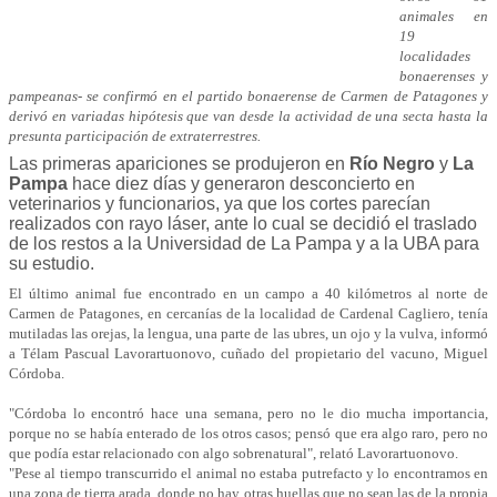
animales en
19
localidades
bonaerenses y
pampeanas- se confirmó en el partido bonaerense de Carmen de Patagones y
derivó en variadas hipótesis que van desde la actividad de una secta hasta la
presunta participación de extraterrestres.
Las primeras apariciones se produjeron en
Río Negro
y
La
Pampa
hace diez días y generaron desconcierto en
veterinarios y funcionarios, ya que los cortes parecían
realizados con rayo láser, ante lo cual se decidió el traslado
de los restos a la Universidad de La Pampa y a la UBA para
su estudio.
El último animal fue encontrado en un campo a 40 kilómetros al norte de
Carmen de Patagones, en cercanías de la localidad de Cardenal Cagliero, tenía
mutiladas las orejas, la lengua, una parte de las ubres, un ojo y la vulva, informó
a Télam Pascual Lavorartuonovo, cuñado del propietario del vacuno, Miguel
Córdoba.
"Córdoba lo encontró hace una semana, pero no le dio mucha importancia,
porque no se había enterado de los otros casos; pensó que era algo raro, pero no
que podía estar relacionado con algo sobrenatural", relató Lavorartuonovo.
"Pese al tiempo transcurrido el animal no estaba putrefacto y lo encontramos en
una zona de tierra arada, donde no hay otras huellas que no sean las de la propia