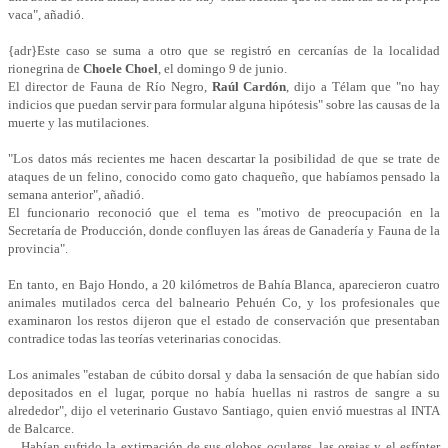
vaca", añadió.
{adr}Este caso se suma a otro que se registró en cercanías de la localidad
rionegrina de
Choele Choel
, el domingo 9 de junio.
El director de Fauna de Río Negro,
Raúl Cardón
, dijo a Télam que "no hay
indicios que puedan servir para formular alguna hipótesis" sobre las causas de la
muerte y las mutilaciones.
"Los datos más recientes me hacen descartar la posibilidad de que se trate de
ataques de un felino, conocido como gato chaqueño, que habíamos pensado la
semana anterior", añadió.
El funcionario reconoció que el tema es "motivo de preocupación en la
Secretaría de Producción, donde confluyen las áreas de Ganadería y Fauna de la
provincia".
En tanto, en Bajo Hondo, a 20 kilómetros de Bahía Blanca, aparecieron cuatro
animales mutilados cerca del balneario Pehuén Co, y los profesionales que
examinaron los restos dijeron que el estado de conservación que presentaban
contradice todas las teorías veterinarias conocidas.
Los animales "estaban de cúbito dorsal y daba la sensación de que habían sido
depositados en el lugar, porque no había huellas ni rastros de sangre a su
alrededor", dijo el veterinario Gustavo Santiago, quien envió muestras al INTA
de Balcarce.
Habían sufrido la extirpación de sus globos oculares, las orejas y el esfínter