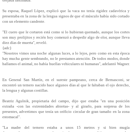
orejada lastimada.
Su esposa, Raquel López, explicó que la vaca no tenía rigidez cadavérica y
presentaba en la zona de la lengua signos de que el músculo había sido cortado
con un elemento candente.
"El cuero que le cortaron está como si lo hubieran quemado, aunque los cortes
son muy prolijitos y recién hoy comenzó a despedir algo de olor, aunque lleva
diez días de muerta", reveló.
{adc}
"Nosotros vimos una noche algunas luces, a lo lejos, pero como en esta época
hay mucha gente sembrando, no le prestamos atención. De todos modos, donde
hallamos el animal, no había huellas vehiculares ni humanas", adelantó Wagner.
En General San Martín, en el sureste pampeano, cerca de Bernasconi, se
encontró un ternero nacido hace algunos días al que le faltaban el ojo derecho,
la lengua y algunas costillas.
Beatriz Agulnik, propietaria del campo, dijo que estaba "en una posición
extraña -con las extremidades abiertas- y al girarlo, para sorpresa de los
presentes, advertimos que tenía un orificio circular de gran tamaño en la zona
estomacal".
"La madre del ternero estaba a unos 15 metros y si bien mugía