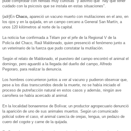
pude comprobar con heridas muy curiosas" y advirtió que "hay que tener
cuidado con la psicosis que se instala en estas situaciones".
{adr}En
Chaco,
apareció un vacuno muerto con mutilaciones en el ano, en
los ojos y en la quijada, en un campo cercano a General San Martín, a
unos 120 kilómetros al norte de la capital.
La noticia fue confirmada a Télam por el jefe de la Regional V de la
Policía del Chaco, Raúl Maldonado, quien presenció el fenómeno junto a
un veterinario de la fuerza que pudo constatar la mutilación.
Según el relato de Maldonado, el puestero del campo encontró el animal el
domingo, pero aguardó a la llegada del dueño del campo, Alfredo
Pegoraro, para realizar la denuncia.
Los hombres concurrieron juntos a ver al vacuno y pudieron observar que,
pese a los días transcurridos desde la muerte, no se había iniciado el
proceso de putrefacción natural en estos casos y además, ningún ave
carroñera se había acercado al animal.
En la localidad bonaerense de Bolívar, un productor agropecuario denunció
la aparición de uno de sus animales muertos. Según un comunicado
policial sobre el caso, el animal carecía de orejas, lengua, un pedazo de
cuero del cogote y carne de la quijada.