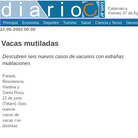
Catamarca
Viernes 07 de A
Principal
Economia
Deportes
Turismo
Salud
Ciencia y Tecno
Genera
22-06-2002 00:00
Vacas mutiladas
Descubren seis nuevos casos de vacunos con extrañas
mutilaciones
Paraná,
Resistencia,
Viedma y
Santa Rosa,
21 de junio
(Télam).-Seis
nuevos
casos de
vacas con
distintas