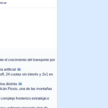
om.ar
 el crecimiento del transporte por
 artificial
f, 24 cuotas sin interés y 2x1 en
na distinta
lcán Pissis, una de las montañas
complejo fronterizo estratégico
as: gobierno presenta plan de