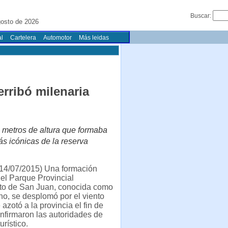
Buscar:
osto de 2026
l
Cartelera
Automotor
Más leidas
erribó milenaria
 metros de altura que formaba
s icónicas de la reserva
14/07/2015) Una formación
el Parque Provincial
sto de San Juan, conocida como
o, se desplomó por el viento
azotó a la provincia el fin de
nfirmaron las autoridades de
urístico.