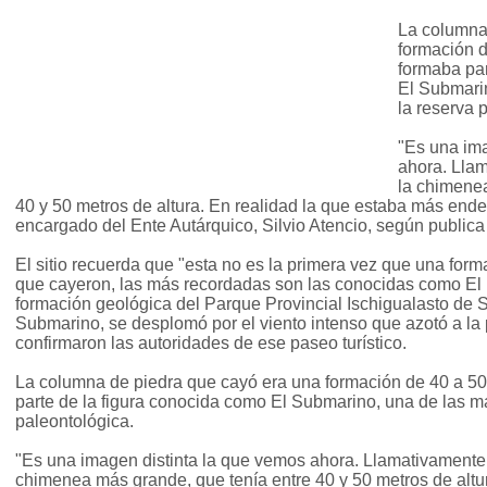
La columna
formación d
formaba par
El Submarin
la reserva 
"Es una ima
ahora. Llam
la chimenea
40 y 50 metros de altura. En realidad la que estaba más endebl
encargado del Ente Autárquico, Silvio Atencio, según publica
El sitio recuerda que "esta no es la primera vez que una forma
que cayeron, las más recordadas son las conocidas como El 
formación geológica del Parque Provincial Ischigualasto de
Submarino, se desplomó por el viento intenso que azotó a la 
confirmaron las autoridades de ese paseo turístico.
La columna de piedra que cayó era una formación de 40 a 50
parte de la figura conocida como El Submarino, una de las má
paleontológica.
"Es una imagen distinta la que vemos ahora. Llamativamente,
chimenea más grande, que tenía entre 40 y 50 metros de altur