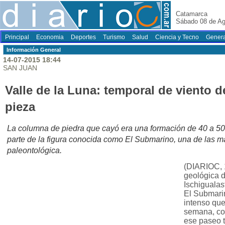
Catamarca
Sábado 08 de Ag
Principal
Economia
Deportes
Turismo
Salud
Ciencia y Tecno
Genera
Información General
14-07-2015 18:44
SAN JUAN
Valle de la Luna: temporal de viento d
pieza
La columna de piedra que cayó era una formación de 40 a 50
parte de la figura conocida como El Submarino, una de las má
paleontológica.
(DIARIOC, 
geológica d
Ischiguala
El Submarin
intenso que 
semana, co
ese paseo t